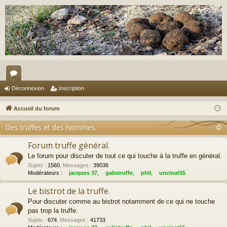
or
Déconnexion
Inscription
u
Accueil du forum
m
Des truffes et des hommes.
s
Forum truffe général.
Le forum pour discuter de tout ce qui touche à la truffe en général.
Sujets
:
1560
,
Messages
:
39036
Modérateurs :
jacques 37
,
galistruffe
,
phil
,
uncinat55
Le bistrot de la truffe.
Pour discuter comme au bistrot notamment de ce qui ne touche
pas trop la truffe.
Sujets
:
674
,
Messages
:
41733