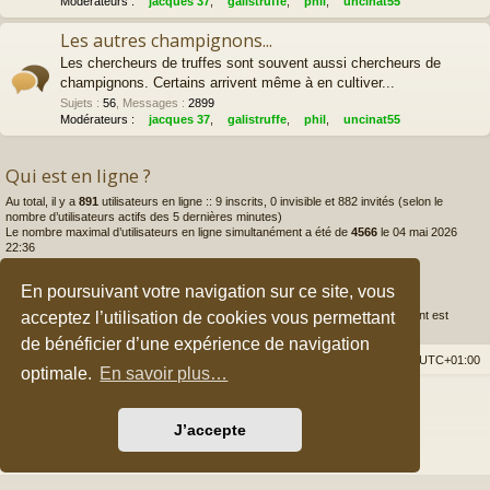
Modérateurs :
jacques 37
,
galistruffe
,
phil
,
uncinat55
Les autres champignons...
Les chercheurs de truffes sont souvent aussi chercheurs de
champignons. Certains arrivent même à en cultiver...
Sujets
:
56
,
Messages
:
2899
Modérateurs :
jacques 37
,
galistruffe
,
phil
,
uncinat55
Qui est en ligne ?
Au total, il y a
891
utilisateurs en ligne :: 9 inscrits, 0 invisible et 882 invités (selon le
nombre d’utilisateurs actifs des 5 dernières minutes)
Le nombre maximal d’utilisateurs en ligne simultanément a été de
4566
le 04 mai 2026
22:36
Statistiques
En poursuivant votre navigation sur ce site, vous
acceptez l’utilisation de cookies vous permettant
175982
messages •
3933
sujets •
4277
membres • Notre membre le plus récent est
myce84
de bénéficier d’une expérience de navigation
Accueil du forum
Nous contacter
Fuseau horaire sur
UTC+01:00
optimale.
En savoir plus…
Développé par
phpBB
® Forum Software © phpBB Limited
Style par
Arty
&
halilesen
J’accepte
Traduction française officielle
©
Qiaeru
Confidentialité
|
Conditions