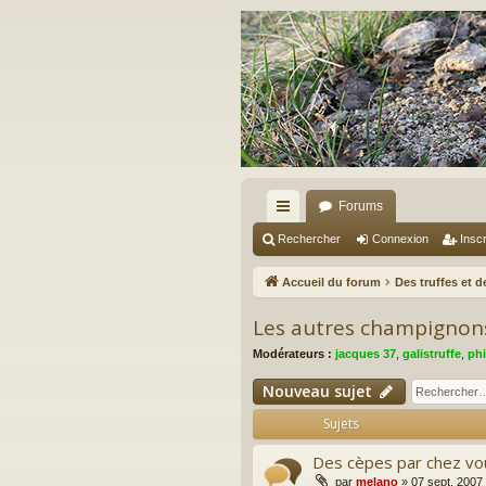
Forums
ac
Rechercher
Connexion
Inscr
co
Accueil du forum
Des truffes et 
ur
Les autres champignons
ci
Modérateurs :
jacques 37
,
galistruffe
,
phi
s
Nouveau sujet
Sujets
Des cèpes par chez vo
par
melano
»
07 sept. 2007