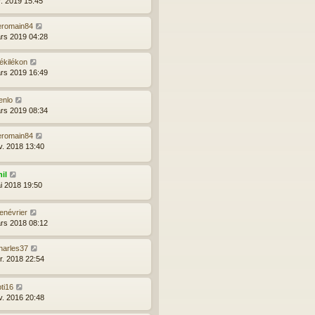
r. 2019 15:45
eromain84
rs 2019 04:28
ékilékon
rs 2019 16:49
enlo
rs 2019 08:34
eromain84
v. 2018 13:40
il
i 2018 19:50
enévrier
rs 2018 08:12
harles37
vr. 2018 22:54
ti16
v. 2016 20:48