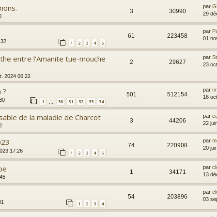
gnons.
par
G
3
30990
29 dé
0
par
P
61
223458
01 no
:32
1
2
3
4
5
the entre l'Amanite tue-mouche
par
S
2
29627
23 oc
t. 2024 06:22
 ?
par
ri
501
512154
16 oc
:30
1
30
31
32
33
34
…
able de la maladie de Charcot
par
c
3
44206
22 ju
2
023
par
m
74
220908
20 ju
2023 17:26
1
2
3
4
5
pe
par
cl
1
34171
13 dé
:45
par
cl
54
203896
03 se
01
1
2
3
4