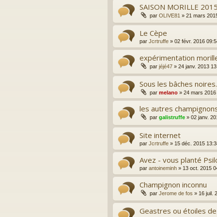
SAISON MORILLE 201
par
OLIVE81
»
21 mars 201
Le Cèpe
par
Jcrtruffe
»
02 févr. 2016 09:
expérimentation moril
par
jéjé47
»
24 janv. 2013 13
Sous les bâches noires.
par
melano
»
24 mars 2016
les autres champignon
par
galistruffe
»
02 janv. 2
Site internet
par
Jcrtruffe
»
15 déc. 2015 13:3
Avez - vous planté Ps
par
antoineminh
»
13 oct. 2015 0
Champignon inconnu
par
Jerome de fos
»
16 juil.
Geastres ou étoiles de