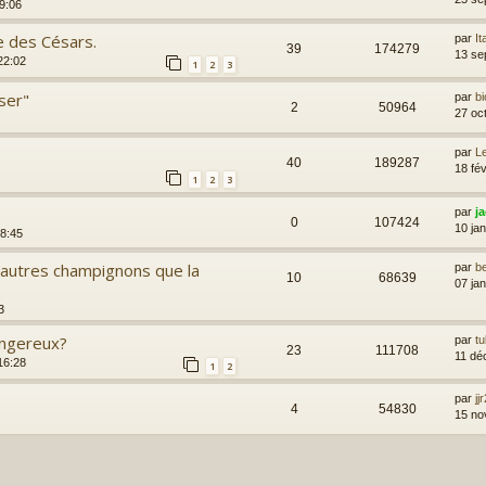
9:06
e des Césars.
par
It
39
174279
13 se
22:02
1
2
3
ser"
par
bi
2
50964
27 oc
par
L
40
189287
18 fé
1
2
3
par
j
0
107424
10 ja
08:45
 autres champignons que la
par
b
10
68639
07 ja
3
angereux?
par
t
23
111708
11 dé
16:28
1
2
par
jj
4
54830
15 no