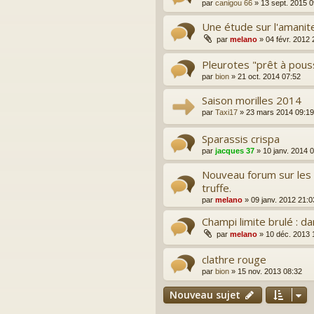
par
canigou 66
»
13 sept. 2015 0
Une étude sur l'amanit
par
melano
»
04 févr. 2012 
Pleurotes "prêt à pous
par
bion
»
21 oct. 2014 07:52
Saison morilles 2014
par
Taxi17
»
23 mars 2014 09:19
Sparassis crispa
par
jacques 37
»
10 janv. 2014 
Nouveau forum sur les
truffe.
par
melano
»
09 janv. 2012 21:0
Champi limite brulé : d
par
melano
»
10 déc. 2013 
clathre rouge
par
bion
»
15 nov. 2013 08:32
Nouveau sujet