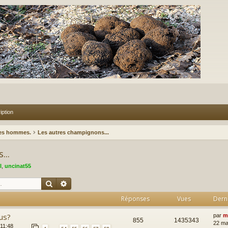
iption
des hommes.
Les autres champignons...
...
l
,
uncinat55
Rechercher
Recherche avancée
Réponses
Vues
Dern
us?
par
m
855
1435343
22 ma
 11:48