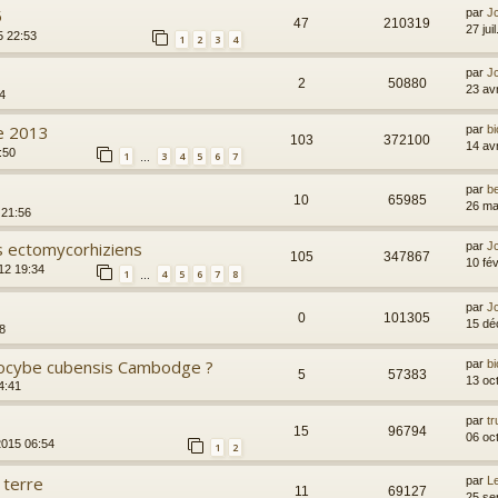
5
par
Jc
47
210319
27 jui
5 22:53
1
2
3
4
par
Jc
2
50880
23 av
54
le 2013
par
bi
103
372100
14 av
:50
1
3
4
5
6
7
…
par
b
10
65985
26 ma
 21:56
s ectomycorhiziens
par
Jc
105
347867
10 fé
012 19:34
1
4
5
6
7
8
…
par
Jc
0
101305
15 dé
8
ilocybe cubensis Cambodge ?
par
bi
5
57383
13 oc
4:41
par
tr
15
96794
06 oc
 2015 06:54
1
2
 terre
par
L
11
69127
25 se