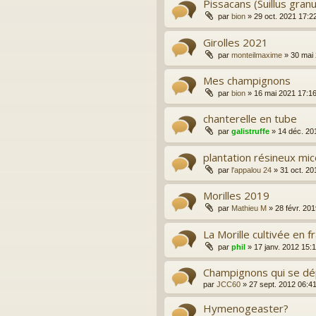
Pissacans (Suillus granu
par
bion
»
29 oct. 2021 17:2
Girolles 2021
par
monteilmaxime
»
30 mai
Mes champignons
par
bion
»
16 mai 2021 17:1
chanterelle en tube
par
galistruffe
»
14 déc. 20
plantation résineux mic
par
l'appalou 24
»
31 oct. 20
Morilles 2019
par
Mathieu M
»
28 févr. 20
La Morille cultivée en 
par
phil
»
17 janv. 2012 15:
Champignons qui se dé
par
JCC60
»
27 sept. 2012 06:4
Hymenogeaster?