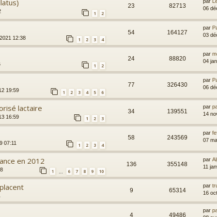
latus)
par
L
23
82713
06 dé
2
1
2
par
P
54
164127
03 dé
 2021 12:38
1
2
3
4
par
m
24
88820
04 ja
6
1
2
par
P
77
326430
06 dé
12 19:59
1
2
3
4
5
6
orisé lactaire
par
p
34
139551
14 no
13 16:59
1
2
3
par
fe
58
243569
07 ma
19 07:11
1
2
3
4
france en 2012
par
Al
136
355148
11 ja
18
1
6
7
8
9
10
…
placent
par
tr
9
65314
16 oc
1
par
p
4
49486