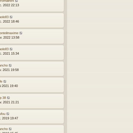
eromain84
c. 2022 22:13
aolo83
c. 2022 18:46
onteilmaxime
nv. 2022 13:58
aolo83
c. 2021 15:34
ancho
v. 2021 19:58
fe
i 2021 19:40
p 38
nv. 2021 21:21
ufou
t. 2019 19:47
ancho