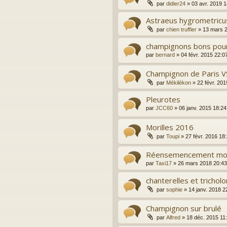
par
didier24
»
03 avr. 2019 1
Astraeus hygrometricu
par
chien truffier
»
13 mars 
champignons bons pour
par
bernard
»
04 févr. 2015 22:0
Champignon de Paris V
par
Mékilékon
»
22 févr. 201
Pleurotes
par
JCC60
»
06 janv. 2015 18:24
Morilles 2016
par
Toupi
»
27 févr. 2016 18
Réensemencement mor
par
Taxi17
»
26 mars 2018 20:43
chanterelles et trichol
par
sophie
»
14 janv. 2018 2
Champignon sur brulé
par
Alfred
»
18 déc. 2015 11