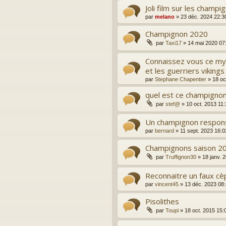
Joli film sur les champi
par
melano
»
23 déc. 2024 22:3
Champignon 2020
par
Taxi17
»
14 mai 2020 07
Connaissez vous ce my
et les guerriers vikings
par
Stephane Chapentier
»
18 oc
quel est ce champignon
par
stef@
»
10 oct. 2013 11
Un champignon respons
par
bernard
»
11 sept. 2023 16:0
Champignons saison 2
par
Truffignon30
»
18 janv. 
Reconnaitre un faux cè
par
vincent45
»
13 déc. 2023 08
Pisolithes
par
Toupi
»
18 oct. 2015 15: