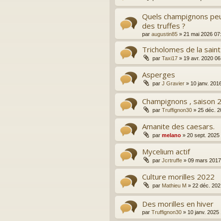
Quels champignons peu
des truffes ?
par
augustin85
»
21 mai 2026 07
Tricholomes de la sain
par
Taxi17
»
19 avr. 2020 06
Asperges
par
J Gravier
»
10 janv. 201
Champignons , saison 
par
Truffignon30
»
25 déc. 2
Amanite des caesars.
par
melano
»
20 sept. 2025
Mycelium actif
par
Jcrtruffe
»
09 mars 2017
Culture morilles 2022
par
Mathieu M
»
22 déc. 202
Des morilles en hiver
par
Truffignon30
»
10 janv. 2025