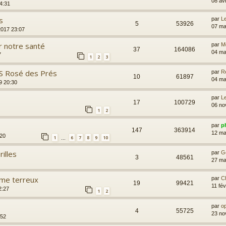
08 av
4:31
s
par
L
5
53926
07 ma
2017 23:07
 notre santé
par
M
37
164086
04 ma
7
1
2
3
S Rosé des Prés
par
R
10
61897
04 ma
9 20:30
par
L
17
100729
06 no
1
2
par
ph
147
363914
12 ma
:20
1
6
7
8
9
10
…
illes
par
G
3
48561
27 ma
ome terreux
par
C
19
99421
11 fé
2:27
1
2
par
op
4
55725
23 no
:52