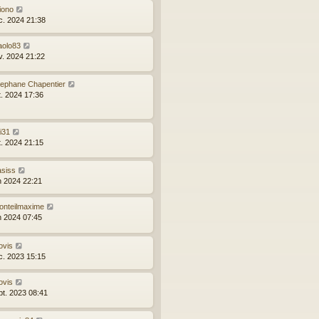
iono
c. 2024 21:38
aolo83
v. 2024 21:22
tephane Chapentier
t. 2024 17:36
ri31
t. 2024 21:15
asiss
in 2024 22:21
onteilmaxime
in 2024 07:45
ovis
c. 2023 15:15
ovis
pt. 2023 08:41