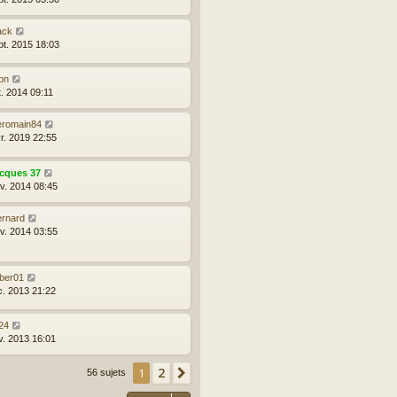
ack
pt. 2015 18:03
on
t. 2014 09:11
eromain84
vr. 2019 22:55
acques 37
nv. 2014 08:45
ernard
nv. 2014 03:55
uber01
c. 2013 21:22
r24
v. 2013 16:01
2
1
Suivant
56 sujets