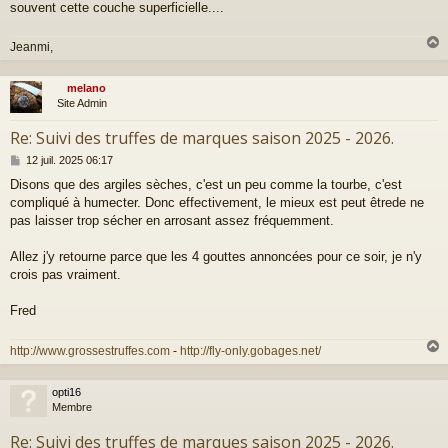
souvent cette couche superficielle....
Jeanmi,
melano
t
Site Admin
Re: Suivi des truffes de marques saison 2025 - 2026.
M
12 juil. 2025 06:17
e
Disons que des argiles sèches, c'est un peu comme la tourbe, c'est
s
compliqué à humecter. Donc effectivement, le mieux est peut êtrede ne
s
a
pas laisser trop sécher en arrosant assez fréquemment.
g
e
Allez j'y retourne parce que les 4 gouttes annoncées pour ce soir, je n'y
crois pas vraiment.
Fred
http://www.grossestruffes.com
-
http://fly-only.gobages.net/
opti16
t
Membre
Re: Suivi des truffes de marques saison 2025 - 2026.