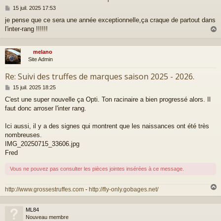
M
15 juil. 2025 17:53
e
je pense que ce sera une année exceptionnelle,ça craque de partout dans
s
l'inter-rang !!!!!!
s
a
g
e
melano
t
Site Admin
Re: Suivi des truffes de marques saison 2025 - 2026.
M
15 juil. 2025 18:25
e
C'est une super nouvelle ça Opti. Ton racinaire a bien progressé alors. Il
s
faut donc arroser l'inter rang.
s
a
g
Ici aussi, il y a des signes qui montrent que les naissances ont été très
e
nombreuses.
IMG_20250715_33606.jpg
Fred
Vous ne pouvez pas consulter les pièces jointes insérées à ce message.
http://www.grossestruffes.com
-
http://fly-only.gobages.net/
ML84
t
Nouveau membre