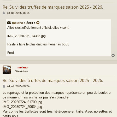
Re: Suivi des truffes de marques saison 2025 - 2026.
M
18 juil. 2025 18:15
e
s
melano
a écrit :
s
Allez c'est officiellement officiel, elles y sont.
a
g
IMG_20250705_14386.jpg
e
Reste à faire le plus dur: les mener au bout.
Fred
melano
t
Site Admin
Re: Suivi des truffes de marques saison 2025 - 2026.
M
24 juil. 2025 08:24
e
Le repérage et la protection des marques représente un peu de boulot en
s
ce moment mais on ne va pas s'en plaindre.
s
a
IMG_20250724_51709.jpg
g
IMG_20250724_20634.jpg
e
Par contre les truffettes sont très hétérogène en taille. Avec noisettes et
petits pois.