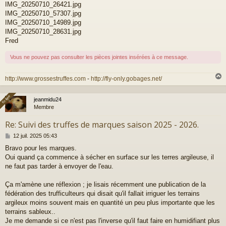
a
IMG_20250710_26421.jpg
g
IMG_20250710_57307.jpg
e
IMG_20250710_14989.jpg
IMG_20250710_28631.jpg
Fred
Vous ne pouvez pas consulter les pièces jointes insérées à ce message.
http://www.grossestruffes.com
-
http://fly-only.gobages.net/
En ligne
En ligne
jeanmidu24
t
Membre
Re: Suivi des truffes de marques saison 2025 - 2026.
M
12 juil. 2025 05:43
e
Bravo pour les marques.
s
Oui quand ça commence à sécher en surface sur les terres argileuse, il
s
a
ne faut pas tarder à envoyer de l'eau.
g
e
Ça m'amène une réflexion ; je lisais récemment une publication de la
fédération des trufficulteurs qui disait qu'il fallait irriguer les terrains
argileux moins souvent mais en quantité un peu plus importante que les
terrains sableux..
Je me demande si ce n'est pas l'inverse qu'il faut faire en humidifiant plus