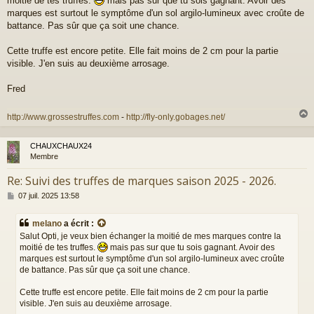
moitié de tes truffes.
mais pas sur que tu sois gagnant. Avoir des
s
a
marques est surtout le symptôme d'un sol argilo-lumineux avec croûte de
g
battance. Pas sûr que ça soit une chance.
e
Cette truffe est encore petite. Elle fait moins de 2 cm pour la partie
visible. J'en suis au deuxième arrosage.
Fred
http://www.grossestruffes.com
-
http://fly-only.gobages.net/
CHAUXCHAUX24
t
Membre
Re: Suivi des truffes de marques saison 2025 - 2026.
M
07 juil. 2025 13:58
e
s
melano
a écrit :
s
Salut Opti, je veux bien échanger la moitié de mes marques contre la
a
moitié de tes truffes.
mais pas sur que tu sois gagnant. Avoir des
g
marques est surtout le symptôme d'un sol argilo-lumineux avec croûte
e
de battance. Pas sûr que ça soit une chance.
Cette truffe est encore petite. Elle fait moins de 2 cm pour la partie
visible. J'en suis au deuxième arrosage.