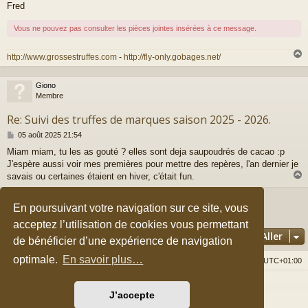
e
Fred
Vous ne pouvez pas consulter les pièces jointes insérées à ce message.
http://www.grossestruffes.com
-
http://fly-only.gobages.net/
Giono
t
Membre
Re: Suivi des truffes de marques saison 2025 - 2026.
M
05 août 2025 21:54
e
Miam miam, tu les as gouté ? elles sont deja saupoudrés de cacao :p
s
J'espère aussi voir mes premières pour mettre des repères, l'an dernier je
s
a
savais ou certaines étaient en hiver, c'était fun.
g
e
En poursuivant votre navigation sur ce site, vous
Page
2
sur
7
1
3
4
5
7
t
Précédent
2
Suivant
96 messages
…
acceptez l’utilisation de cookies vous permettant
Aller
de bénéficier d’une expérience de navigation
optimale.
En savoir plus…
Accueil du forum
Nous contacter
Fuseau horaire sur
UTC+01:00
Développé par
phpBB
® Forum Software © phpBB Limited
J’accepte
Style par
Arty
&
halilesen
Traduction française officielle
©
Qiaeru