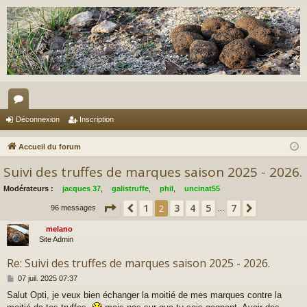
or
Déconnexion
Inscription
u
Accueil du forum
m
Suivi des truffes de marques saison 2025 - 2026.
s
Modérateurs :
jacques 37
,
galistruffe
,
phil
,
uncinat55
Page
2
sur
7
1
3
4
5
7
Précédent
2
Suivant
96 messages
…
melano
Site Admin
Re: Suivi des truffes de marques saison 2025 - 2026.
M
07 juil. 2025 07:37
e
Salut Opti, je veux bien échanger la moitié de mes marques contre la
s