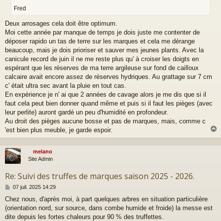
Fred
Deux arrosages cela doit être optimum.
Moi cette année par manque de temps je dois juste me contenter de
déposer rapido un tas de terre sur les marques et cela me dérange
beaucoup, mais je dois prioriser et sauver mes jeunes plants. Avec la
canicule record de juin il ne me reste plus qu' à croiser les doigts en
espérant que les réserves de ma terre argileuse sur fond de cailloux
calcaire avait encore assez de réserves hydriques. Au grattage sur 7 cm
c' était ultra sec avant la pluie en tout cas.
En expérience je n' ai que 2 années de cavage alors je me dis que si il
faut cela peut bien donner quand même et puis si il faut les pièges (avec
leur perlite) auront gardé un peu d'humidité en profondeur.
Au droit des pièges aucune bosse et pas de marques, mais, comme c
'est bien plus meuble, je garde espoir.
melano
t
Site Admin
Re: Suivi des truffes de marques saison 2025 - 2026.
M
07 juil. 2025 14:29
e
Chez nous, d'après moi, à part quelques arbres en situation particulière
s
(orientation nord, sur source, dans combe humide et froide) la messe est
s
a
dite depuis les fortes chaleurs pour 90 % des truffettes.