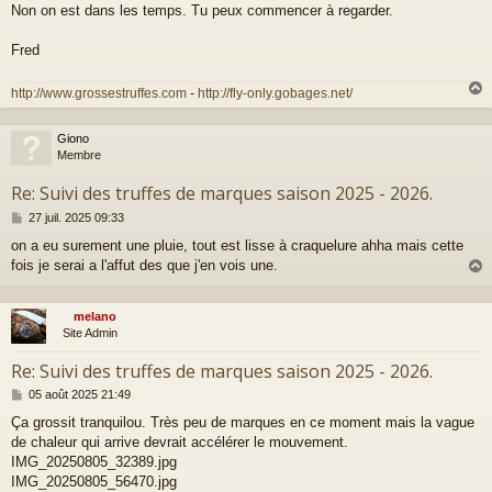
Non on est dans les temps. Tu peux commencer à regarder.
s
s
a
Fred
g
e
http://www.grossestruffes.com
-
http://fly-only.gobages.net/
Giono
t
Membre
Re: Suivi des truffes de marques saison 2025 - 2026.
M
27 juil. 2025 09:33
e
on a eu surement une pluie, tout est lisse à craquelure ahha mais cette
s
fois je serai a l'affut des que j'en vois une.
s
a
g
e
melano
t
Site Admin
Re: Suivi des truffes de marques saison 2025 - 2026.
M
05 août 2025 21:49
e
Ça grossit tranquilou. Très peu de marques en ce moment mais la vague
s
de chaleur qui arrive devrait accélérer le mouvement.
s
a
IMG_20250805_32389.jpg
g
IMG_20250805_56470.jpg