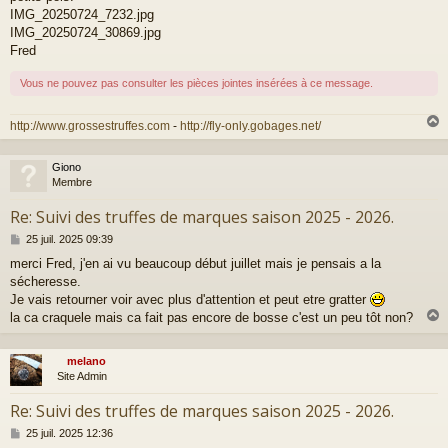
IMG_20250724_7232.jpg
IMG_20250724_30869.jpg
Fred
Vous ne pouvez pas consulter les pièces jointes insérées à ce message.
http://www.grossestruffes.com
-
http://fly-only.gobages.net/
Giono
t
Membre
Re: Suivi des truffes de marques saison 2025 - 2026.
M
25 juil. 2025 09:39
e
merci Fred, j'en ai vu beaucoup début juillet mais je pensais a la
s
sécheresse.
s
a
Je vais retourner voir avec plus d'attention et peut etre gratter
g
la ca craquele mais ca fait pas encore de bosse c'est un peu tôt non?
e
melano
t
Site Admin
Re: Suivi des truffes de marques saison 2025 - 2026.
M
25 juil. 2025 12:36
e