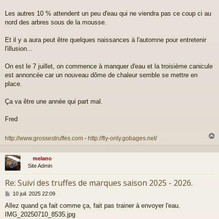
g
e
Les autres 10 % attendent un peu d'eau qui ne viendra pas ce coup ci au
nord des arbres sous de la mousse.
Et il y a aura peut être quelques naissances à l'automne pour entretenir
l'illusion...
On est le 7 juillet, on commence à manquer d'eau et la troisième canicule
est annoncée car un nouveau dôme de chaleur semble se mettre en
place.
Ça va être une année qui part mal.
Fred
http://www.grossestruffes.com
-
http://fly-only.gobages.net/
melano
t
Site Admin
Re: Suivi des truffes de marques saison 2025 - 2026.
M
10 juil. 2025 22:09
e
Allez quand ça fait comme ça, fait pas trainer à envoyer l'eau.
s
IMG_20250710_8535.jpg
s