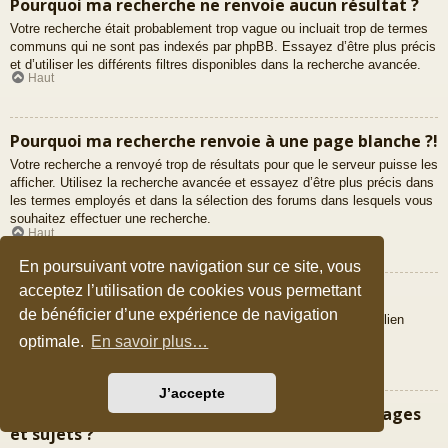
Pourquoi ma recherche ne renvoie aucun résultat ?
Votre recherche était probablement trop vague ou incluait trop de termes
communs qui ne sont pas indexés par phpBB. Essayez d’être plus précis
et d’utiliser les différents filtres disponibles dans la recherche avancée.
Haut
Pourquoi ma recherche renvoie à une page blanche ?!
Votre recherche a renvoyé trop de résultats pour que le serveur puisse les
afficher. Utilisez la recherche avancée et essayez d’être plus précis dans
les termes employés et dans la sélection des forums dans lesquels vous
souhaitez effectuer une recherche.
Haut
En poursuivant votre navigation sur ce site, vous
acceptez l’utilisation de cookies vous permettant
Comment puis-je rechercher des membres ?
de bénéficier d’une expérience de navigation
Veuillez vous rendre sur la liste des membres puis cliquer sur le lien
« Trouver un membre ».
optimale.
En savoir plus…
Haut
J’accepte
Comment puis-je retrouver mes propres messages
et sujets ?