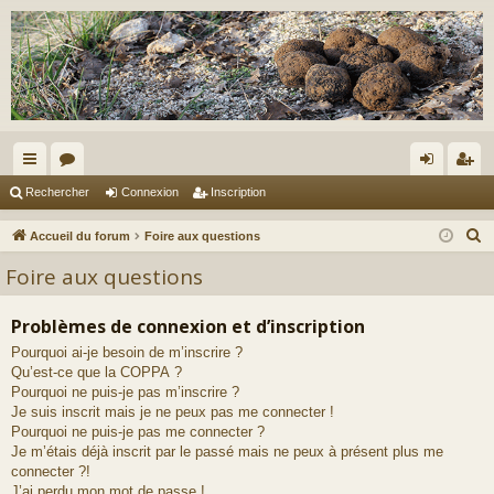
ac
or
on
ns
Rechercher
Connexion
Inscription
co
u
ne
cri
R
Accueil du forum
Foire aux questions
ur
m
xi
pti
e
Foire aux questions
c
ci
s
on
on
h
Problèmes de connexion et d’inscription
s
e
Pourquoi ai-je besoin de m’inscrire ?
r
Qu’est-ce que la COPPA ?
c
Pourquoi ne puis-je pas m’inscrire ?
h
Je suis inscrit mais je ne peux pas me connecter !
e
Pourquoi ne puis-je pas me connecter ?
Je m’étais déjà inscrit par le passé mais ne peux à présent plus me
r
connecter ?!
J’ai perdu mon mot de passe !