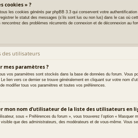
s cookies » ?
 tous les cookies générés par phpBB 3.3 qui conservent votre authentification
gistrer le statut des messages (s’ils sont lus ou non lus) dans le cas où cett
s rencontrez des problèmes récurrents de connexion et de déconnexion au fo
 des utilisateurs
r mes paramètres ?
t, tous vos paramètres sont stockés dans la base de données du forum. Vous po
. Le lien vers ce dernier se trouve généralement en cliquant sur votre nom d’u
de modifier tous vos paramètres et toutes vos préférences.
on nom d’utilisateur de la liste des utilisateurs en li
ilisateur, sous « Préférences du forum », vous trouverez l’option « Masquer m
ez visible que des administrateurs, des modérateurs et de vous-même. Vous s