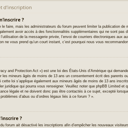
 d’inscription
’inscrire ?
 le faire, mais les administrateurs du forum peuvent limiter la publication de 
alement avoir accès à des fonctionnalités supplémentaires qui ne sont pas di
l’utilisation de la messagerie privée, l’envoi de courriers électroniques aux au
iption ne vous prend qu’un court instant, c’est pourquoi nous vous recommandons
acy and Protection Act ») est une loi des États-Unis d’Amérique qui demande 
ur les mineurs âgés de moins de 13 ans un consentement écrit des parents o
 cette loi s’applique également aux mineurs âgés de moins de 13 ans inscrit
ler juridique qui pourra vous renseigner. Veuillez noter que phpBB Limited et q
nce légale et ne doivent donc pas être contactés à ce sujet, excepté lorsque 
 problèmes d’abus ou d’ordres légaux liés à ce forum ? ».
inscrire ?
 du forum ait désactivé les inscriptions afin d’empêcher les nouveaux visiteur