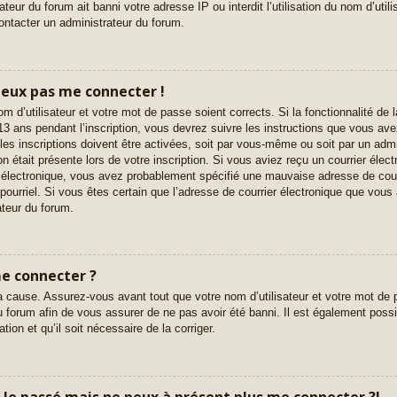
eur du forum ait banni votre adresse IP ou interdit l’utilisation du nom d’utili
contacter un administrateur du forum.
 peux pas me connecter !
nom d’utilisateur et votre mot de passe soient corrects. Si la fonctionnalité d
3 ans pendant l’inscription, vous devrez suivre les instructions que vous av
es inscriptions doivent être activées, soit par vous-même ou soit par un admi
on était présente lors de votre inscription. Si vous aviez reçu un courrier élect
 électronique, vous avez probablement spécifié une mauvaise adresse de courri
e pourriel. Si vous êtes certain que l’adresse de courrier électronique que vous 
teur du forum.
me connecter ?
a cause. Assurez-vous avant tout que votre nom d’utilisateur et votre mot de p
 forum afin de vous assurer de ne pas avoir été banni. Il est également possib
tion et qu’il soit nécessaire de la corriger.
ar le passé mais ne peux à présent plus me connecter ?!