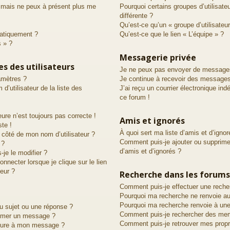
é mais ne peux à présent plus me
Pourquoi certains groupes d’utilisat
différente ?
Qu’est-ce qu’un « groupe d’utilisateur
atiquement ?
Qu’est-ce que le lien « L’équipe » ?
s » ?
Messagerie privée
s des utilisateurs
Je ne peux pas envoyer de messages
amètres ?
Je continue à recevoir des messages 
utilisateur de la liste des
J’ai reçu un courrier électronique ind
ce forum !
eure n’est toujours pas correcte !
Amis et ignorés
ste !
À quoi sert ma liste d’amis et d’ignor
 côté de mon nom d’utilisateur ?
Comment puis-je ajouter ou supprimer
 ?
d’amis et d’ignorés ?
je le modifier ?
necter lorsque je clique sur le lien
teur ?
Recherche dans les forums
Comment puis-je effectuer une reche
Pourquoi ma recherche ne renvoie au
Pourquoi ma recherche renvoie à une
u sujet ou une réponse ?
Comment puis-je rechercher des me
rimer un message ?
Comment puis-je retrouver mes prop
ature à mon message ?