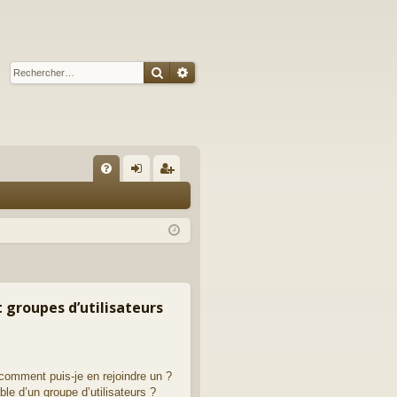
Rechercher
Recherche avancée
R
FA
on
ns
Q
ne
cri
xi
pti
on
on
t groupes d’utilisateurs
 comment puis-je en rejoindre un ?
le d’un groupe d’utilisateurs ?