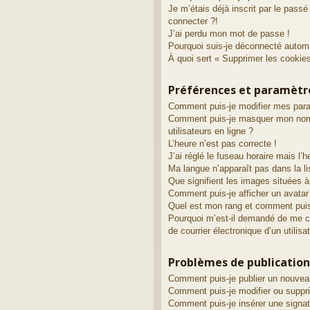
Je m’étais déjà inscrit par le pass
connecter ?!
J’ai perdu mon mot de passe !
Pourquoi suis-je déconnecté autom
À quoi sert « Supprimer les cookie
Préférences et paramètre
Comment puis-je modifier mes par
Comment puis-je masquer mon nom d’
utilisateurs en ligne ?
L’heure n’est pas correcte !
J’ai réglé le fuseau horaire mais l’h
Ma langue n’apparaît pas dans la li
Que signifient les images situées à
Comment puis-je afficher un avatar
Quel est mon rang et comment puis-
Pourquoi m’est-il demandé de me con
de courrier électronique d’un utilisa
Problèmes de publication
Comment puis-je publier un nouvea
Comment puis-je modifier ou supp
Comment puis-je insérer une sign