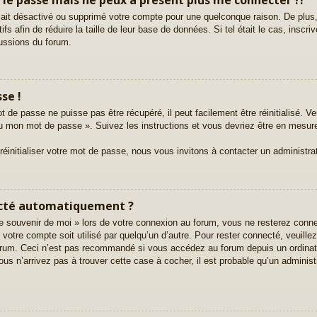
ur ait désactivé ou supprimé votre compte pour une quelconque raison. De pl
tifs afin de réduire la taille de leur base de données. Si tel était le cas, ins
cussions du forum.
se !
 de passe ne puisse pas être récupéré, il peut facilement être réinitialisé. Ve
rdu mon mot de passe ». Suivez les instructions et vous devriez être en mesu
initialiser votre mot de passe, nous vous invitons à contacter un administra
ecté automatiquement ?
 souvenir de moi » lors de votre connexion au forum, vous ne resterez conn
e votre compte soit utilisé par quelqu’un d’autre. Pour rester connecté, veuill
orum. Ceci n’est pas recommandé si vous accédez au forum depuis un ordinate
ous n’arrivez pas à trouver cette case à cocher, il est probable qu’un administ