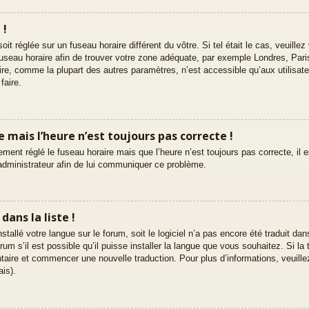
 !
 soit réglée sur un fuseau horaire différent du vôtre. Si tel était le cas, veuil
le fuseau horaire afin de trouver votre zone adéquate, par exemple Londres, Par
ire, comme la plupart des autres paramètres, n’est accessible qu’aux utilisate
faire.
re mais l’heure n’est toujours pas correcte !
ement réglé le fuseau horaire mais que l’heure n’est toujours pas correcte, il 
 administrateur afin de lui communiquer ce problème.
ans la liste !
nstallé votre langue sur le forum, soit le logiciel n’a pas encore été traduit d
m s’il est possible qu’il puisse installer la langue que vous souhaitez. Si la 
ntaire et commencer une nouvelle traduction. Pour plus d’informations, veuille
ais).