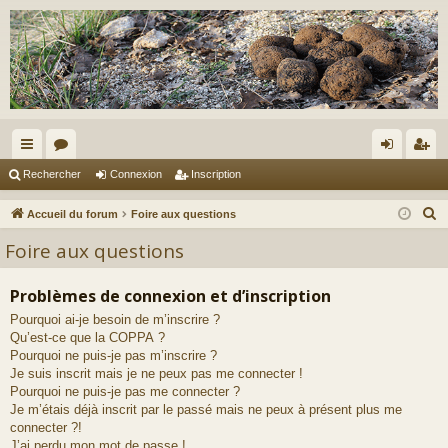
ac
or
on
ns
Rechercher
Connexion
Inscription
co
u
ne
cri
R
Accueil du forum
Foire aux questions
ur
m
xi
pti
e
Foire aux questions
c
ci
s
on
on
h
Problèmes de connexion et d’inscription
s
e
Pourquoi ai-je besoin de m’inscrire ?
r
Qu’est-ce que la COPPA ?
c
Pourquoi ne puis-je pas m’inscrire ?
h
Je suis inscrit mais je ne peux pas me connecter !
e
Pourquoi ne puis-je pas me connecter ?
Je m’étais déjà inscrit par le passé mais ne peux à présent plus me
r
connecter ?!
J’ai perdu mon mot de passe !