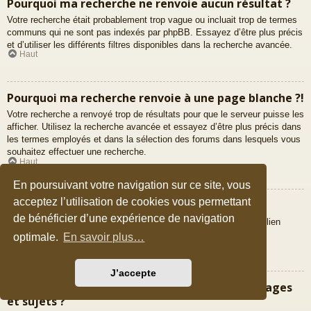
Pourquoi ma recherche ne renvoie aucun résultat ?
Votre recherche était probablement trop vague ou incluait trop de termes
communs qui ne sont pas indexés par phpBB. Essayez d’être plus précis
et d’utiliser les différents filtres disponibles dans la recherche avancée.
Haut
Pourquoi ma recherche renvoie à une page blanche ?!
Votre recherche a renvoyé trop de résultats pour que le serveur puisse les
afficher. Utilisez la recherche avancée et essayez d’être plus précis dans
les termes employés et dans la sélection des forums dans lesquels vous
souhaitez effectuer une recherche.
Haut
En poursuivant votre navigation sur ce site, vous
acceptez l’utilisation de cookies vous permettant
Comment puis-je rechercher des membres ?
de bénéficier d’une expérience de navigation
Veuillez vous rendre sur la liste des membres puis cliquer sur le lien
« Trouver un membre ».
optimale.
En savoir plus…
Haut
J’accepte
Comment puis-je retrouver mes propres messages
et sujets ?