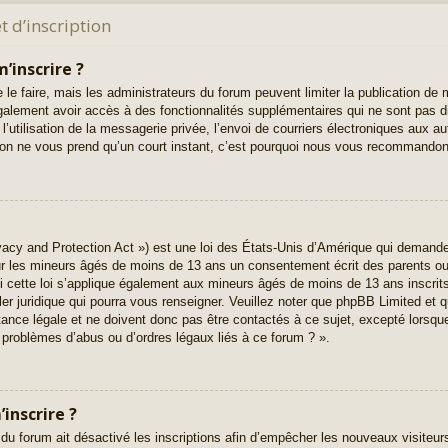
 d’inscription
’inscrire ?
 le faire, mais les administrateurs du forum peuvent limiter la publication de 
alement avoir accès à des fonctionnalités supplémentaires qui ne sont pas di
l’utilisation de la messagerie privée, l’envoi de courriers électroniques aux au
iption ne vous prend qu’un court instant, c’est pourquoi nous vous recommandons
acy and Protection Act ») est une loi des États-Unis d’Amérique qui demande 
ur les mineurs âgés de moins de 13 ans un consentement écrit des parents o
 cette loi s’applique également aux mineurs âgés de moins de 13 ans inscrit
ler juridique qui pourra vous renseigner. Veuillez noter que phpBB Limited et q
nce légale et ne doivent donc pas être contactés à ce sujet, excepté lorsque 
 problèmes d’abus ou d’ordres légaux liés à ce forum ? ».
inscrire ?
 du forum ait désactivé les inscriptions afin d’empêcher les nouveaux visiteur