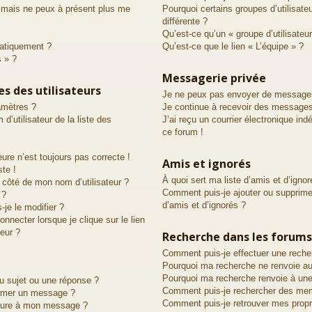
é mais ne peux à présent plus me
Pourquoi certains groupes d’utilisat
différente ?
Qu’est-ce qu’un « groupe d’utilisateur
atiquement ?
Qu’est-ce que le lien « L’équipe » ?
s » ?
Messagerie privée
s des utilisateurs
Je ne peux pas envoyer de messages
amètres ?
Je continue à recevoir des messages 
utilisateur de la liste des
J’ai reçu un courrier électronique ind
ce forum !
eure n’est toujours pas correcte !
Amis et ignorés
ste !
À quoi sert ma liste d’amis et d’ignor
 côté de mon nom d’utilisateur ?
Comment puis-je ajouter ou supprimer
 ?
d’amis et d’ignorés ?
je le modifier ?
necter lorsque je clique sur le lien
teur ?
Recherche dans les forums
Comment puis-je effectuer une reche
Pourquoi ma recherche ne renvoie au
Pourquoi ma recherche renvoie à une
u sujet ou une réponse ?
Comment puis-je rechercher des me
rimer un message ?
Comment puis-je retrouver mes prop
ature à mon message ?