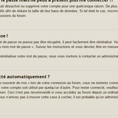
ur ait désactivé ou supprimé votre compte pour une quelconque raison. De pl
tifs afin de réduire la taille de leur base de données. Si tel était le cas, ins
cussions du forum.
se !
 de passe ne puisse pas être récupéré, il peut facilement être réinitialisé. Ve
rdu mon mot de passe ». Suivez les instructions et vous devriez être en mesu
initialiser votre mot de passe, nous vous invitons à contacter un administra
ecté automatiquement ?
 souvenir de moi » lors de votre connexion au forum, vous ne resterez conn
e votre compte soit utilisé par quelqu’un d’autre. Pour rester connecté, veuill
orum. Ceci n’est pas recommandé si vous accédez au forum depuis un ordinate
ous n’arrivez pas à trouver cette case à cocher, il est probable qu’un administ