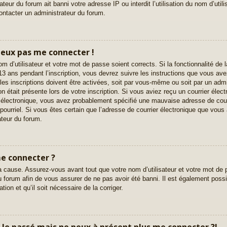
eur du forum ait banni votre adresse IP ou interdit l’utilisation du nom d’utili
contacter un administrateur du forum.
 peux pas me connecter !
nom d’utilisateur et votre mot de passe soient corrects. Si la fonctionnalité d
3 ans pendant l’inscription, vous devrez suivre les instructions que vous av
es inscriptions doivent être activées, soit par vous-même ou soit par un admi
on était présente lors de votre inscription. Si vous aviez reçu un courrier élect
 électronique, vous avez probablement spécifié une mauvaise adresse de courri
e pourriel. Si vous êtes certain que l’adresse de courrier électronique que vous 
teur du forum.
me connecter ?
a cause. Assurez-vous avant tout que votre nom d’utilisateur et votre mot de p
 forum afin de vous assurer de ne pas avoir été banni. Il est également possib
tion et qu’il soit nécessaire de la corriger.
ar le passé mais ne peux à présent plus me connecter ?!