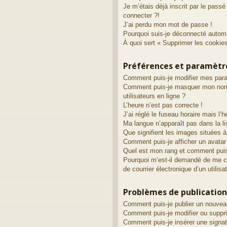
Je m’étais déjà inscrit par le pass
connecter ?!
J’ai perdu mon mot de passe !
Pourquoi suis-je déconnecté autom
À quoi sert « Supprimer les cookie
Préférences et paramètre
Comment puis-je modifier mes par
Comment puis-je masquer mon nom d’
utilisateurs en ligne ?
L’heure n’est pas correcte !
J’ai réglé le fuseau horaire mais l’h
Ma langue n’apparaît pas dans la li
Que signifient les images situées à
Comment puis-je afficher un avatar
Quel est mon rang et comment puis-
Pourquoi m’est-il demandé de me con
de courrier électronique d’un utilisa
Problèmes de publication
Comment puis-je publier un nouvea
Comment puis-je modifier ou supp
Comment puis-je insérer une sign