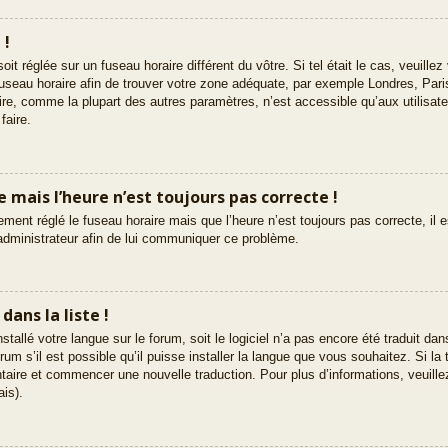
 !
 soit réglée sur un fuseau horaire différent du vôtre. Si tel était le cas, veuil
le fuseau horaire afin de trouver votre zone adéquate, par exemple Londres, Par
ire, comme la plupart des autres paramètres, n’est accessible qu’aux utilisate
faire.
re mais l’heure n’est toujours pas correcte !
ement réglé le fuseau horaire mais que l’heure n’est toujours pas correcte, il 
 administrateur afin de lui communiquer ce problème.
ans la liste !
nstallé votre langue sur le forum, soit le logiciel n’a pas encore été traduit d
m s’il est possible qu’il puisse installer la langue que vous souhaitez. Si la 
ntaire et commencer une nouvelle traduction. Pour plus d’informations, veuille
ais).