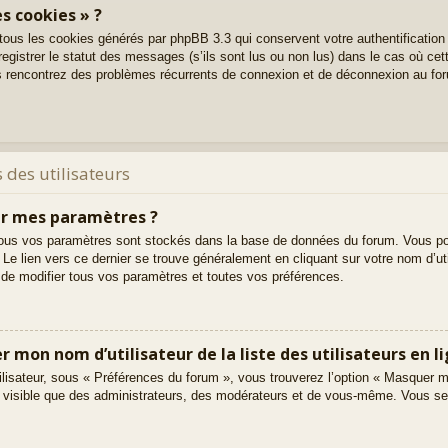
s cookies » ?
 tous les cookies générés par phpBB 3.3 qui conservent votre authentification
gistrer le statut des messages (s’ils sont lus ou non lus) dans le cas où cett
s rencontrez des problèmes récurrents de connexion et de déconnexion au fo
 des utilisateurs
r mes paramètres ?
t, tous vos paramètres sont stockés dans la base de données du forum. Vous po
. Le lien vers ce dernier se trouve généralement en cliquant sur votre nom d’u
de modifier tous vos paramètres et toutes vos préférences.
on nom d’utilisateur de la liste des utilisateurs en li
ilisateur, sous « Préférences du forum », vous trouverez l’option « Masquer m
ez visible que des administrateurs, des modérateurs et de vous-même. Vous s