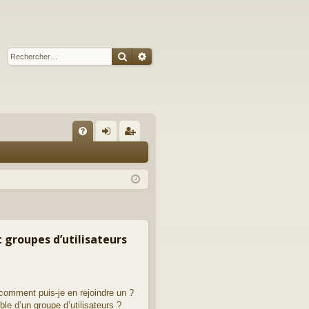
Rechercher
Recherche avancée
R
FA
on
ns
Q
ne
cri
xi
pti
on
on
t groupes d’utilisateurs
 comment puis-je en rejoindre un ?
le d’un groupe d’utilisateurs ?