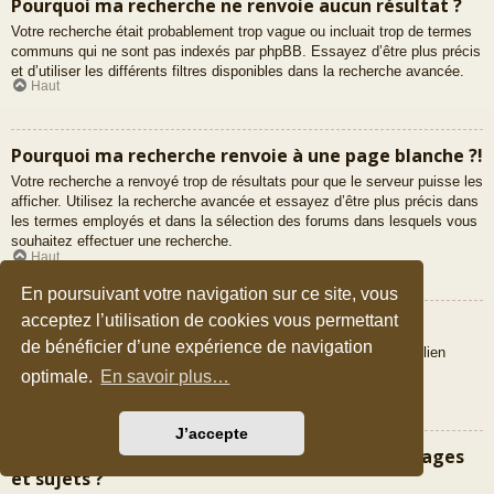
Pourquoi ma recherche ne renvoie aucun résultat ?
Votre recherche était probablement trop vague ou incluait trop de termes
communs qui ne sont pas indexés par phpBB. Essayez d’être plus précis
et d’utiliser les différents filtres disponibles dans la recherche avancée.
Haut
Pourquoi ma recherche renvoie à une page blanche ?!
Votre recherche a renvoyé trop de résultats pour que le serveur puisse les
afficher. Utilisez la recherche avancée et essayez d’être plus précis dans
les termes employés et dans la sélection des forums dans lesquels vous
souhaitez effectuer une recherche.
Haut
En poursuivant votre navigation sur ce site, vous
acceptez l’utilisation de cookies vous permettant
Comment puis-je rechercher des membres ?
de bénéficier d’une expérience de navigation
Veuillez vous rendre sur la liste des membres puis cliquer sur le lien
« Trouver un membre ».
optimale.
En savoir plus…
Haut
J’accepte
Comment puis-je retrouver mes propres messages
et sujets ?