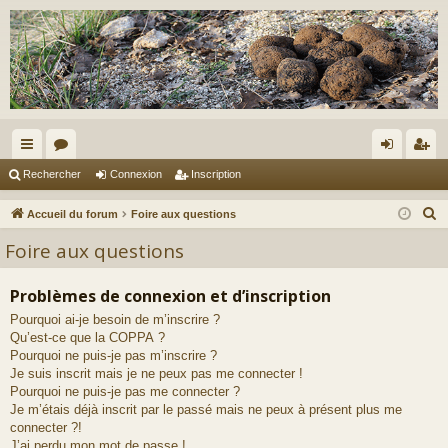
ac
or
on
ns
Rechercher
Connexion
Inscription
co
u
ne
cri
R
Accueil du forum
Foire aux questions
ur
m
xi
pti
e
Foire aux questions
c
ci
s
on
on
h
Problèmes de connexion et d’inscription
s
e
Pourquoi ai-je besoin de m’inscrire ?
r
Qu’est-ce que la COPPA ?
c
Pourquoi ne puis-je pas m’inscrire ?
h
Je suis inscrit mais je ne peux pas me connecter !
e
Pourquoi ne puis-je pas me connecter ?
Je m’étais déjà inscrit par le passé mais ne peux à présent plus me
r
connecter ?!
J’ai perdu mon mot de passe !