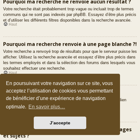
Pourquoi ma recherche ne renvoie aucun résultat ?
Votre recherche était probablement trop vague ou incluait trop de termes
communs qui ne sont pas indexés par phpBB. Essayez d’être plus précis
et d’utiliser les différents filtres disponibles dans la recherche avancée.
Haut
Pourquoi ma recherche renvoie à une page blanche ?!
Votre recherche a renvoyé trop de résultats pour que le serveur puisse les
afficher. Utilisez la recherche avancée et essayez d’être plus précis dans
les termes employés et dans la sélection des forums dans lesquels vous
souhaitez effectuer une recherche.
Haut
En poursuivant votre navigation sur ce site, vous
acceptez l’utilisation de cookies vous permettant
Comment puis-je rechercher des membres ?
de bénéficier d’une expérience de navigation
Veuillez vous rendre sur la liste des membres puis cliquer sur le lien
« Trouver un membre ».
optimale.
En savoir plus…
Haut
J’accepte
Comment puis-je retrouver mes propres messages
et sujets ?