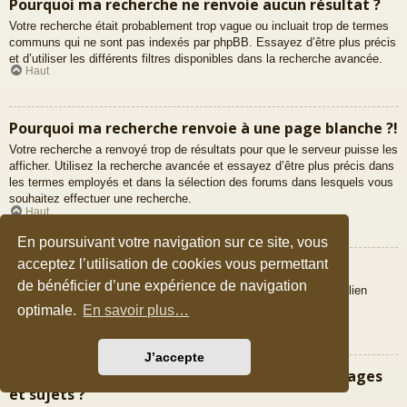
Pourquoi ma recherche ne renvoie aucun résultat ?
Votre recherche était probablement trop vague ou incluait trop de termes
communs qui ne sont pas indexés par phpBB. Essayez d’être plus précis
et d’utiliser les différents filtres disponibles dans la recherche avancée.
Haut
Pourquoi ma recherche renvoie à une page blanche ?!
Votre recherche a renvoyé trop de résultats pour que le serveur puisse les
afficher. Utilisez la recherche avancée et essayez d’être plus précis dans
les termes employés et dans la sélection des forums dans lesquels vous
souhaitez effectuer une recherche.
Haut
En poursuivant votre navigation sur ce site, vous
acceptez l’utilisation de cookies vous permettant
Comment puis-je rechercher des membres ?
de bénéficier d’une expérience de navigation
Veuillez vous rendre sur la liste des membres puis cliquer sur le lien
« Trouver un membre ».
optimale.
En savoir plus…
Haut
J’accepte
Comment puis-je retrouver mes propres messages
et sujets ?