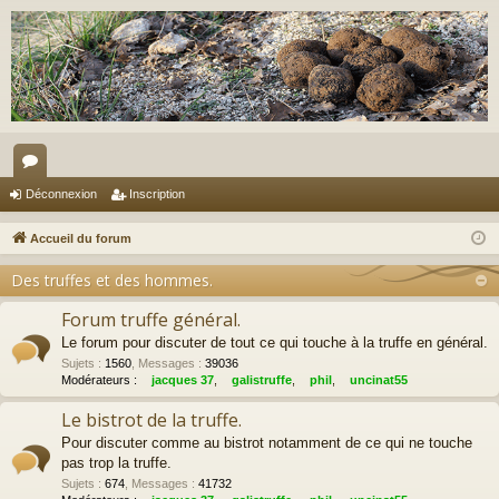
or
Déconnexion
Inscription
u
Accueil du forum
m
Des truffes et des hommes.
s
Forum truffe général.
Le forum pour discuter de tout ce qui touche à la truffe en général.
Sujets
:
1560
,
Messages
:
39036
Modérateurs :
jacques 37
,
galistruffe
,
phil
,
uncinat55
Le bistrot de la truffe.
Pour discuter comme au bistrot notamment de ce qui ne touche
pas trop la truffe.
Sujets
:
674
,
Messages
:
41732