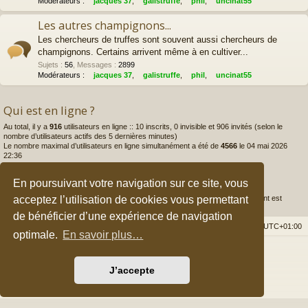
Modérateurs :
jacques 37
,
galistruffe
,
phil
,
uncinat55
Les autres champignons...
Les chercheurs de truffes sont souvent aussi chercheurs de
champignons. Certains arrivent même à en cultiver...
Sujets
:
56
,
Messages
:
2899
Modérateurs :
jacques 37
,
galistruffe
,
phil
,
uncinat55
Qui est en ligne ?
Au total, il y a
916
utilisateurs en ligne :: 10 inscrits, 0 invisible et 906 invités (selon le
nombre d’utilisateurs actifs des 5 dernières minutes)
Le nombre maximal d’utilisateurs en ligne simultanément a été de
4566
le 04 mai 2026
22:36
Statistiques
En poursuivant votre navigation sur ce site, vous
acceptez l’utilisation de cookies vous permettant
175979
messages •
3933
sujets •
4277
membres • Notre membre le plus récent est
myce84
de bénéficier d’une expérience de navigation
Accueil du forum
Nous contacter
Fuseau horaire sur
UTC+01:00
optimale.
En savoir plus…
Développé par
phpBB
® Forum Software © phpBB Limited
Style par
Arty
&
halilesen
J’accepte
Traduction française officielle
©
Qiaeru
Confidentialité
|
Conditions