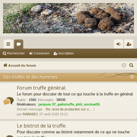
ac
or
on
ns
Rechercher
Connexion
Inscription
co
u
ne
cri
R
Accueil du forum
ur
m
xi
pti
e
Des truffes et des hommes.
c
ci
s
on
on
h
Forum truffe général.
s
e
Le forum pour discuter de tout ce qui touche à la truffe en général.
r
Sujets
:
1560
,
Messages
:
39036
Modérateurs :
jacques 37
,
galistruffe
,
phil
,
uncinat55
c
Dernier message :
Re: arret de production sur u…
h
par
RABASEJ
, 07 août 2026 19:21
e
Le bistrot de la truffe.
r
Pour discuter comme au bistrot notamment de ce qui ne touche