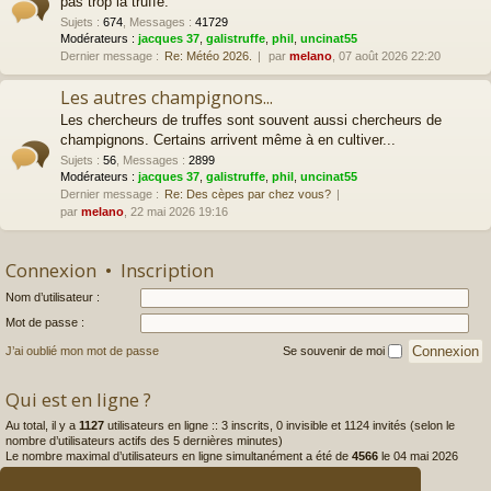
pas trop la truffe.
Sujets
:
674
,
Messages
:
41729
Modérateurs :
jacques 37
,
galistruffe
,
phil
,
uncinat55
Dernier message :
Re: Météo 2026.
par
melano
, 07 août 2026 22:20
Les autres champignons...
Les chercheurs de truffes sont souvent aussi chercheurs de
champignons. Certains arrivent même à en cultiver...
Sujets
:
56
,
Messages
:
2899
Modérateurs :
jacques 37
,
galistruffe
,
phil
,
uncinat55
Dernier message :
Re: Des cèpes par chez vous?
par
melano
, 22 mai 2026 19:16
Connexion
•
Inscription
Nom d’utilisateur :
Mot de passe :
J’ai oublié mon mot de passe
Se souvenir de moi
Qui est en ligne ?
Au total, il y a
1127
utilisateurs en ligne :: 3 inscrits, 0 invisible et 1124 invités (selon le
nombre d’utilisateurs actifs des 5 dernières minutes)
Le nombre maximal d’utilisateurs en ligne simultanément a été de
4566
le 04 mai 2026
22:36