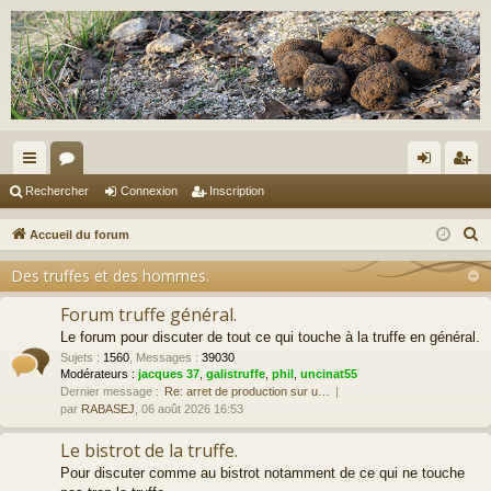
ac
or
on
ns
Rechercher
Connexion
Inscription
co
u
ne
cri
R
Accueil du forum
ur
m
xi
pti
e
Des truffes et des hommes.
c
ci
s
on
on
h
Forum truffe général.
s
e
Le forum pour discuter de tout ce qui touche à la truffe en général.
r
Sujets
:
1560
,
Messages
:
39030
Modérateurs :
jacques 37
,
galistruffe
,
phil
,
uncinat55
c
Dernier message :
Re: arret de production sur u…
h
par
RABASEJ
, 06 août 2026 16:53
e
Le bistrot de la truffe.
r
Pour discuter comme au bistrot notamment de ce qui ne touche