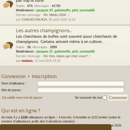
pas trop la truffe.
Sujets
:
674
,
Messages
:
41725
Modérateurs :
jacques 37
,
galistruffe
,
phil
,
uncinat55
Dernier message :
Re: Météo 2026.
par
CHAUXCHAUX24
, 06 août 2026 11:01
Les autres champignons...
Les chercheurs de truffes sont souvent aussi chercheurs de
champignons. Certains arrivent même à en cultiver...
Sujets
:
56
,
Messages
:
2899
Modérateurs :
jacques 37
,
galistruffe
,
phil
,
uncinat55
Dernier message :
Re: Des cèpes par chez vous?
par
melano
, 22 mai 2026 19:16
Connexion
•
Inscription
Nom d’utilisateur :
Mot de passe :
J’ai oublié mon mot de passe
Se souvenir de moi
Qui est en ligne ?
Au total, il y a
1126
utilisateurs en ligne :: 4 inscrits, 0 invisible et 1122 invités (selon le
nombre d’utilisateurs actifs des 5 dernières minutes)
Le nombre maximal d’utilisateurs en ligne simultanément a été de
4566
le 04 mai 2026
22:36