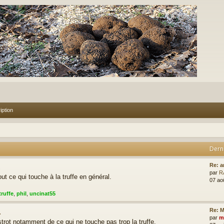
iption
Dern
.
Re: a
par
R
ut ce qui touche à la truffe en général.
07 ao
truffe
,
phil
,
uncinat55
.
Re: M
par
m
rot notamment de ce qui ne touche pas trop la truffe.