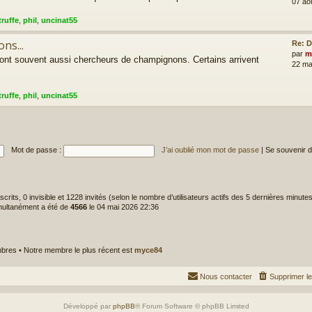
07 ao
truffe
,
phil
,
uncinat55
ns...
Re: D
par
m
sont souvent aussi chercheurs de champignons. Certains arrivent
22 ma
truffe
,
phil
,
uncinat55
Mot de passe :
J’ai oublié mon mot de passe
|
Se souvenir 
inscrits, 0 invisible et 1228 invités (selon le nombre d’utilisateurs actifs des 5 dernières minute
imultanément a été de
4566
le 04 mai 2026 22:36
res • Notre membre le plus récent est
myce84
Nous contacter
Supprimer l
Développé par
phpBB
® Forum Software © phpBB Limited