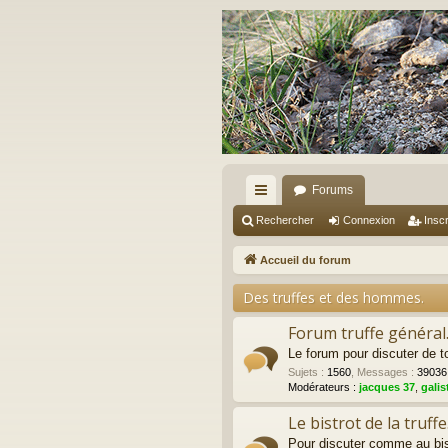
Forums
ac
Rechercher
Connexion
Inscr
co
Accueil du forum
ur
Des truffes et des hommes.
ci
Forum truffe général
s
Le forum pour discuter de to
Sujets
:
1560
,
Messages
:
39036
Modérateurs :
jacques 37
,
galis
Le bistrot de la truffe
Pour discuter comme au bist