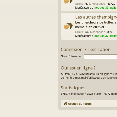
Sujets
:
674
,
Messages
:
41729
Modérateurs :
jacques 37
,
galis
Les autres champigno
Les chercheurs de truffes 
même à en cultiver...
Sujets
:
56
,
Messages
:
2899
Modérateurs :
jacques 37
,
galis
Connexion
•
Inscription
Nom d’utilisateur :
Qui est en ligne ?
Au total, il y a
1232
utilisateurs en ligne :: 4 
Le nombre maximal d’utilisateurs en ligne s
Statistiques
175974
messages •
3933
sujets •
4277
memb
Accueil du forum