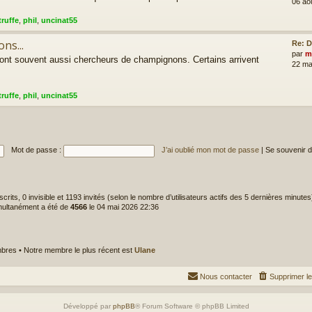
06 ao
truffe
,
phil
,
uncinat55
ns...
Re: D
par
m
sont souvent aussi chercheurs de champignons. Certains arrivent
22 ma
truffe
,
phil
,
uncinat55
Mot de passe :
J’ai oublié mon mot de passe
|
Se souvenir 
inscrits, 0 invisible et 1193 invités (selon le nombre d’utilisateurs actifs des 5 dernières minutes
imultanément a été de
4566
le 04 mai 2026 22:36
res • Notre membre le plus récent est
Ulane
Nous contacter
Supprimer l
Développé par
phpBB
® Forum Software © phpBB Limited