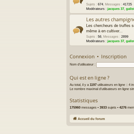
Sujets
:
674
,
Messages
:
41725
Modérateurs :
jacques 37
,
galis
Les autres champigno
Les chercheurs de truffes 
même à en cultiver...
Sujets
:
56
,
Messages
:
2899
Modérateurs :
jacques 37
,
galis
Connexion
•
Inscription
Nom d’utilisateur :
Qui est en ligne ?
Au total, il y a
1197
utilisateurs en ligne :: 4 
Le nombre maximal d’utilisateurs en ligne s
Statistiques
175960
messages •
3933
sujets •
4276
memb
Accueil du forum