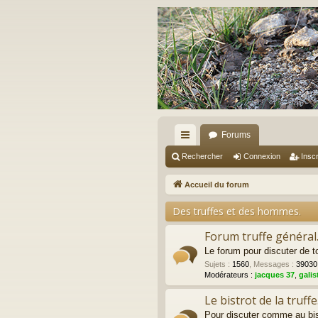
Forums
ac
Rechercher
Connexion
Inscr
co
Accueil du forum
ur
Des truffes et des hommes.
ci
Forum truffe général
s
Le forum pour discuter de to
Sujets
:
1560
,
Messages
:
39030
Modérateurs :
jacques 37
,
galis
Le bistrot de la truffe
Pour discuter comme au bist