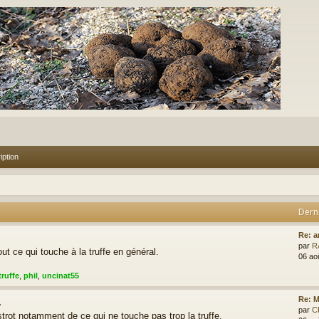
iption
Dern
.
Re: a
par
R
ut ce qui touche à la truffe en général.
06 ao
truffe
,
phil
,
uncinat55
.
Re: M
par
C
rot notamment de ce qui ne touche pas trop la truffe.