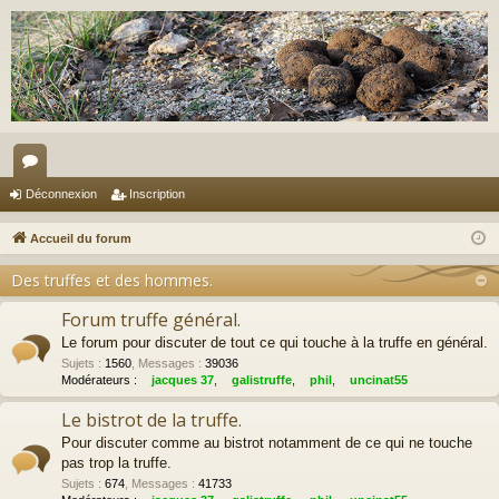
or
Déconnexion
Inscription
u
Accueil du forum
m
Des truffes et des hommes.
s
Forum truffe général.
Le forum pour discuter de tout ce qui touche à la truffe en général.
Sujets
:
1560
,
Messages
:
39036
Modérateurs :
jacques 37
,
galistruffe
,
phil
,
uncinat55
Le bistrot de la truffe.
Pour discuter comme au bistrot notamment de ce qui ne touche
pas trop la truffe.
Sujets
:
674
,
Messages
:
41733