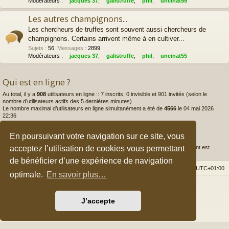
Modérateurs :
jacques 37
,
galistruffe
,
phil
,
uncinat55
Les autres champignons...
Les chercheurs de truffes sont souvent aussi chercheurs de
champignons. Certains arrivent même à en cultiver...
Sujets
:
56
,
Messages
:
2899
Modérateurs :
jacques 37
,
galistruffe
,
phil
,
uncinat55
Qui est en ligne ?
Au total, il y a
908
utilisateurs en ligne :: 7 inscrits, 0 invisible et 901 invités (selon le
nombre d’utilisateurs actifs des 5 dernières minutes)
Le nombre maximal d’utilisateurs en ligne simultanément a été de
4566
le 04 mai 2026
22:36
Statistiques
En poursuivant votre navigation sur ce site, vous
acceptez l’utilisation de cookies vous permettant
175981
messages •
3933
sujets •
4277
membres • Notre membre le plus récent est
myce84
de bénéficier d’une expérience de navigation
Accueil du forum
Nous contacter
Fuseau horaire sur
UTC+01:00
optimale.
En savoir plus…
Développé par
phpBB
® Forum Software © phpBB Limited
Style par
Arty
&
halilesen
J’accepte
Traduction française officielle
©
Qiaeru
Confidentialité
|
Conditions