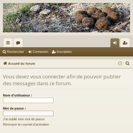
ac
or
on
ns
Rechercher
Connexion
Inscription
co
u
ne
cri
R
Accueil du forum
ur
m
xi
pti
e
Vous devez vous connecter afin de pouvoir publier
c
ci
s
on
on
des messages dans ce forum.
h
s
e
Nom d’utilisateur :
r
c
Mot de passe :
h
e
J’ai oublié mon mot de passe
r
Renvoyer le courriel d’activation