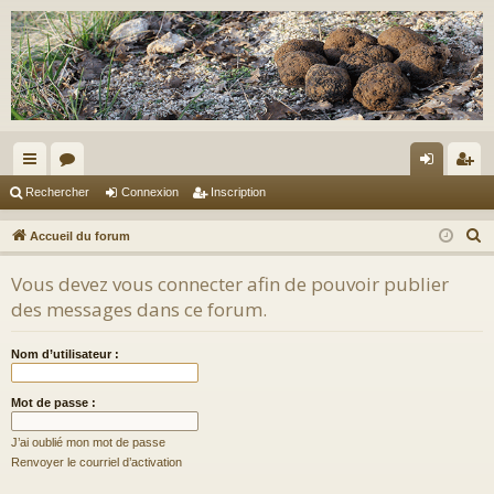
ac
or
on
ns
Rechercher
Connexion
Inscription
co
u
ne
cri
R
Accueil du forum
ur
m
xi
pti
e
Vous devez vous connecter afin de pouvoir publier
c
ci
s
on
on
des messages dans ce forum.
h
s
e
Nom d’utilisateur :
r
c
Mot de passe :
h
e
J’ai oublié mon mot de passe
r
Renvoyer le courriel d’activation