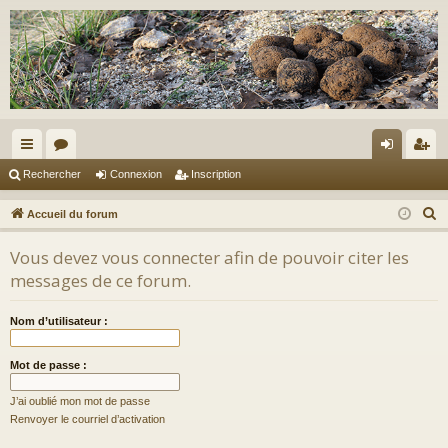
ac
or
on
ns
Rechercher
Connexion
Inscription
co
u
ne
cri
R
Accueil du forum
ur
m
xi
pti
e
Vous devez vous connecter afin de pouvoir citer les
c
ci
s
on
on
messages de ce forum.
h
s
e
Nom d’utilisateur :
r
c
Mot de passe :
h
e
J’ai oublié mon mot de passe
r
Renvoyer le courriel d’activation