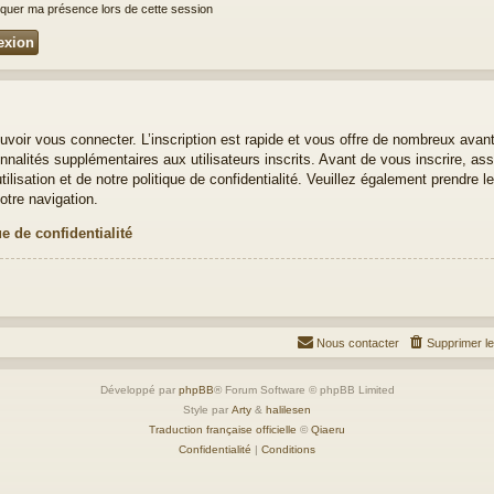
uer ma présence lors de cette session
uvoir vous connecter. L’inscription est rapide et vous offre de nombreux avan
nalités supplémentaires aux utilisateurs inscrits. Avant de vous inscrire, ass
ilisation et de notre politique de confidentialité. Veuillez également prendre 
otre navigation.
ue de confidentialité
Nous contacter
Supprimer l
Développé par
phpBB
® Forum Software © phpBB Limited
Style par
Arty
&
halilesen
Traduction française officielle
©
Qiaeru
Confidentialité
|
Conditions