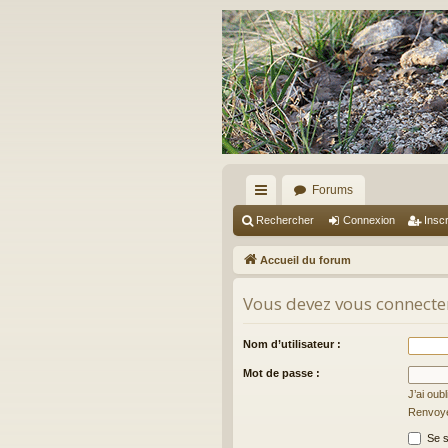
Forums
ac
Rechercher
Connexion
Inscr
co
Accueil du forum
ur
Vous devez vous connecter
ci
s
Nom d’utilisateur :
Mot de passe :
J’ai oub
Renvoyer
Se s