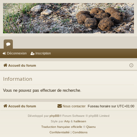
or
Déconnexion
Inscription
u
Accueil du forum
m
Information
s
Vous ne pouvez pas effectuer de recherche.
Accueil du forum
Nous contacter
Fuseau horaire sur
UTC+01:00
Développé par
phpBB
® Forum Software © phpBB Limited
Style par
Arty
&
halilesen
Traduction française officielle
©
Qiaeru
Confidentialité
|
Conditions