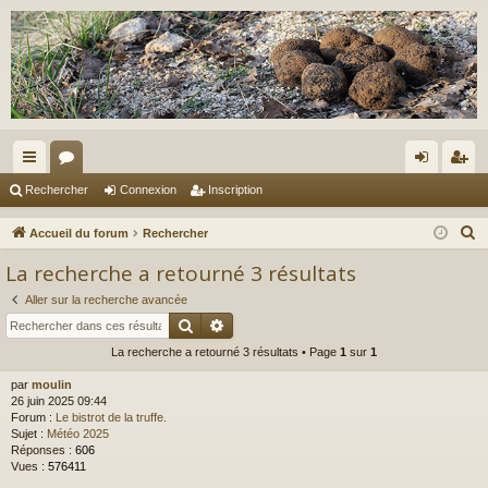
ac
or
on
ns
Rechercher
Connexion
Inscription
co
u
ne
cri
R
Accueil du forum
Rechercher
ur
m
xi
pti
e
La recherche a retourné 3 résultats
c
ci
s
on
on
Aller sur la recherche avancée
h
s
Rechercher
Recherche avancée
e
La recherche a retourné 3 résultats • Page
1
sur
1
r
c
par
moulin
h
26 juin 2025 09:44
Forum :
Le bistrot de la truffe.
e
Sujet :
Météo 2025
r
Réponses :
606
Vues :
576411