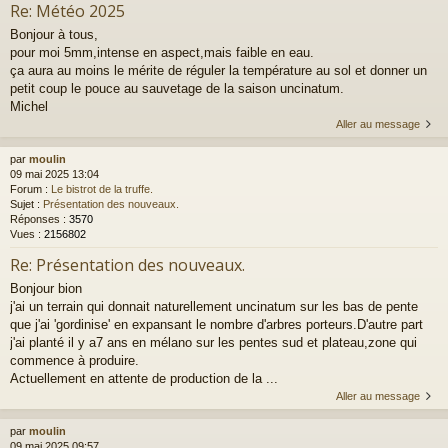
Re: Météo 2025
Bonjour à tous,
pour moi 5mm,intense en aspect,mais faible en eau.
ça aura au moins le mérite de réguler la température au sol et donner un
petit coup le pouce au sauvetage de la saison uncinatum.
Michel
Aller au message
par
moulin
09 mai 2025 13:04
Forum :
Le bistrot de la truffe.
Sujet :
Présentation des nouveaux.
Réponses :
3570
Vues :
2156802
Re: Présentation des nouveaux.
Bonjour bion
j'ai un terrain qui donnait naturellement uncinatum sur les bas de pente
que j'ai 'gordinise' en expansant le nombre d'arbres porteurs.D'autre part
j'ai planté il y a7 ans en mélano sur les pentes sud et plateau,zone qui
commence à produire.
Actuellement en attente de production de la ...
Aller au message
par
moulin
09 mai 2025 09:57