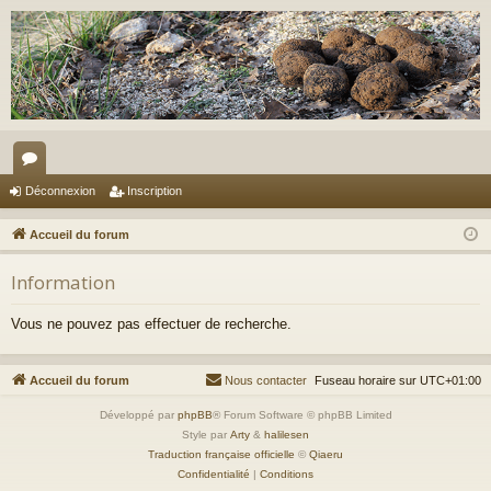
or
Déconnexion
Inscription
u
Accueil du forum
m
Information
s
Vous ne pouvez pas effectuer de recherche.
Accueil du forum
Nous contacter
Fuseau horaire sur
UTC+01:00
Développé par
phpBB
® Forum Software © phpBB Limited
Style par
Arty
&
halilesen
Traduction française officielle
©
Qiaeru
Confidentialité
|
Conditions