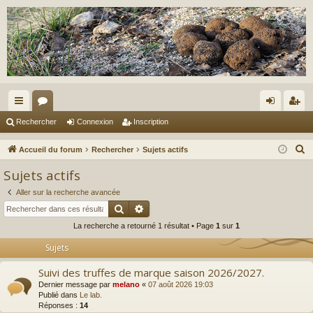
ac
or
on
ns
Rechercher
Connexion
Inscription
co
u
ne
cri
R
Accueil du forum
Rechercher
Sujets actifs
ur
m
xi
pti
e
Sujets actifs
c
ci
s
on
on
Aller sur la recherche avancée
h
s
Rechercher
Recherche avancée
e
La recherche a retourné 1 résultat • Page
1
sur
1
r
c
Sujets
h
Suivi des truffes de marque saison 2026/2027.
e
Dernier message par
melano
«
07 août 2026 19:03
r
Publié dans
Le lab.
Réponses :
14