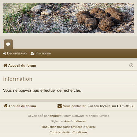
or
Déconnexion
Inscription
u
Accueil du forum
m
Information
s
Vous ne pouvez pas effectuer de recherche.
Accueil du forum
Nous contacter
Fuseau horaire sur
UTC+01:00
Développé par
phpBB
® Forum Software © phpBB Limited
Style par
Arty
&
halilesen
Traduction française officielle
©
Qiaeru
Confidentialité
|
Conditions