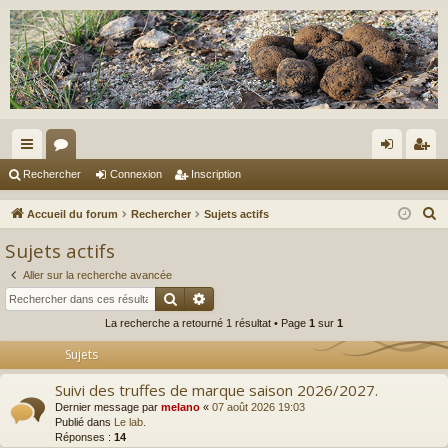
ac
or
on
ns
Rechercher
Connexion
Inscription
co
u
ne
cri
R
Accueil du forum
Rechercher
Sujets actifs
ur
m
xi
pti
e
Sujets actifs
c
ci
s
on
on
Aller sur la recherche avancée
h
s
Rechercher
Recherche avancée
e
La recherche a retourné 1 résultat • Page
1
sur
1
r
c
Sujets
h
Suivi des truffes de marque saison 2026/2027.
e
Dernier message par
melano
«
07 août 2026 19:03
r
Publié dans
Le lab.
Réponses :
14