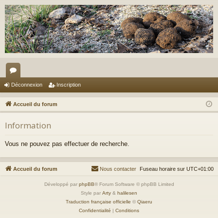
or
Déconnexion
Inscription
u
Accueil du forum
m
Information
s
Vous ne pouvez pas effectuer de recherche.
Accueil du forum
Nous contacter
Fuseau horaire sur
UTC+01:00
Développé par
phpBB
® Forum Software © phpBB Limited
Style par
Arty
&
halilesen
Traduction française officielle
©
Qiaeru
Confidentialité
|
Conditions