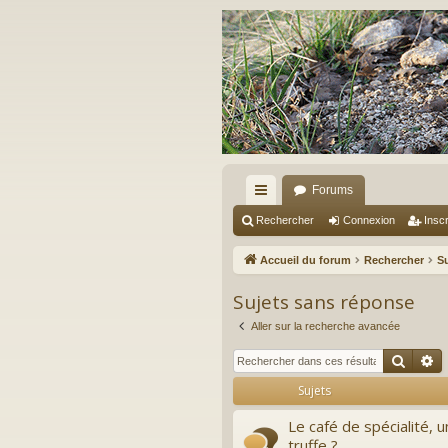
Forums
ac
Rechercher
Connexion
Inscr
co
Accueil du forum
Rechercher
S
ur
Sujets sans réponse
ci
Aller sur la recherche avancée
s
Reche
R
Sujets
Le café de spécialité, u
truffe ?