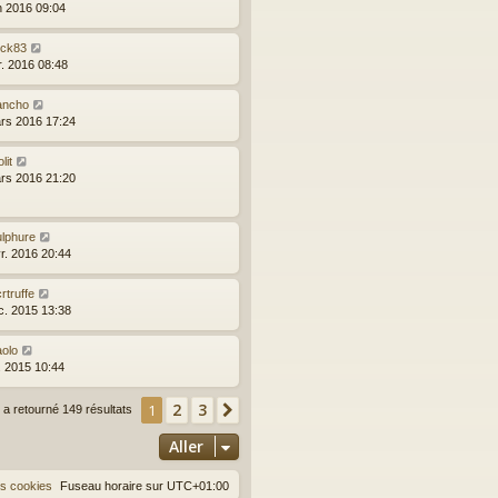
in 2016 09:04
ick83
r. 2016 08:48
ancho
rs 2016 17:24
olit
rs 2016 21:20
ulphure
vr. 2016 20:44
rtruffe
c. 2015 13:38
aolo
l. 2015 10:44
2
3
1
Suivant
 a retourné 149 résultats
Aller
es cookies
Fuseau horaire sur
UTC+01:00