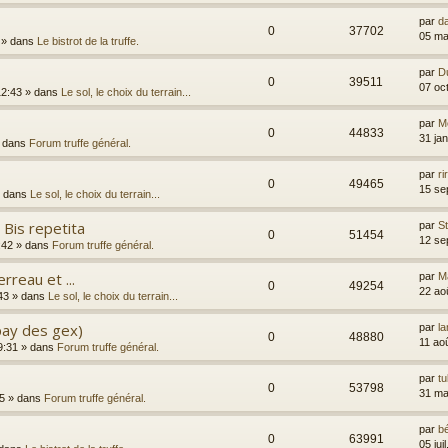
par
d
0
37702
05 ma
» dans
Le bistrot de la truffe.
par
D
0
39511
07 oc
12:43
» dans
Le sol, le choix du terrain...
par
Me
0
44833
31 ja
 dans
Forum truffe général.
par
ri
0
49465
15 se
 dans
Le sol, le choix du terrain...
 Bis repetita
par
S
0
51454
12 se
:42
» dans
Forum truffe général.
reau et ...
par
M
0
49254
22 ao
43
» dans
Le sol, le choix du terrain...
(pay des gex)
par
la
0
48880
11 ao
9:31
» dans
Forum truffe général.
par
t
0
53798
31 ma
5
» dans
Forum truffe général.
par
b
0
63991
05 jui