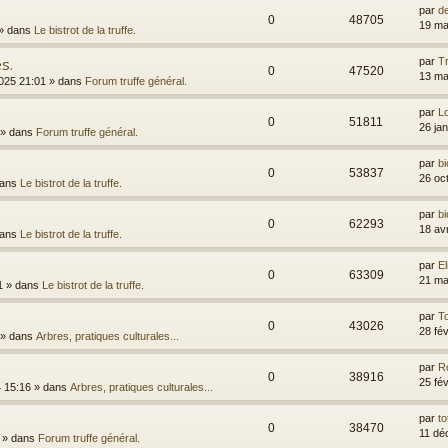
par
d
0
48705
19 ma
» dans
Le bistrot de la truffe.
s.
par
T
0
47520
13 ma
025 21:01
» dans
Forum truffe général.
par
L
0
51811
26 ja
» dans
Forum truffe général.
par
bi
0
53837
26 oc
dans
Le bistrot de la truffe.
par
bi
0
62293
18 av
dans
Le bistrot de la truffe.
par
El
0
63309
21 ma
1
» dans
Le bistrot de la truffe.
par
T
0
43026
28 fé
» dans
Arbres, pratiques culturales...
par
R
0
38916
25 fé
4 15:16
» dans
Arbres, pratiques culturales...
par
t
0
38470
11 dé
» dans
Forum truffe général.