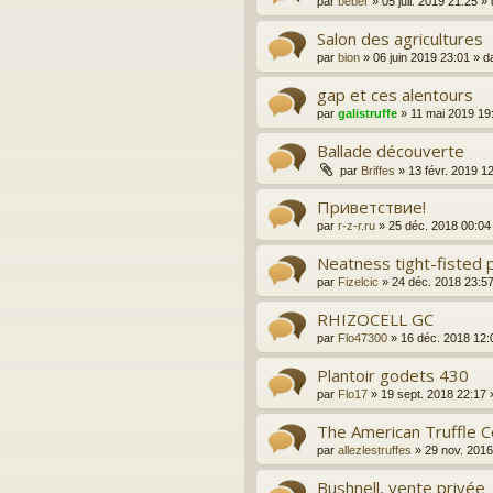
par
béber
»
05 juil. 2019 21:25
» 
Salon des agricultures
par
bion
»
06 juin 2019 23:01
» d
gap et ces alentours
par
galistruffe
»
11 mai 2019 19
Ballade découverte
par
Briffes
»
13 févr. 2019 1
Приветствие!
par
r-z-r.ru
»
25 déc. 2018 00:04
Neatness tight-fisted p
par
Fizelcic
»
24 déc. 2018 23:5
RHIZOCELL GC
par
Flo47300
»
16 déc. 2018 12:
Plantoir godets 430
par
Flo17
»
19 sept. 2018 22:17
The American Truffle 
par
allezlestruffes
»
29 nov. 2016
Bushnell, vente privée