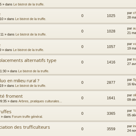
35
» dans
Le bistrot de la truffe.
e
par
c
0
1025
28 ma
:10
» dans
Le bistrot de la truffe.
par
a
0
1028
21 ma
:11
» dans
Le bistrot de la truffe.
e
par
va
0
1057
19 ma
9
» dans
Le bistrot de la truffe.
lacements alternatifs type
par
t
0
1416
27 av
11:30
» dans
Le bistrot de la truffe.
uo en milieu rural ?
par
S
0
2877
16 fé
:19
» dans
Le bistrot de la truffe.
rté froment
par
ol
0
1641
09 dé
09:35
» dans
Arbres, pratiques culturales...
ruffes
par
Y
0
3365
05 dé
» dans
Forum truffe général.
iation des trufficulteurs
par
i
0
3559
24 no