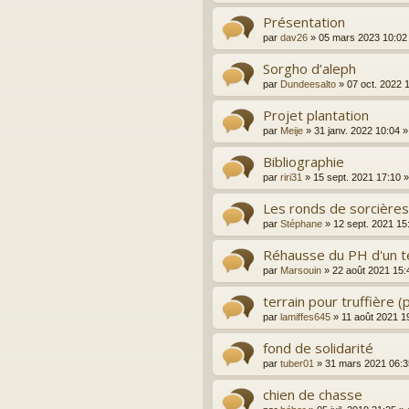
Présentation
par
dav26
»
05 mars 2023 10:02
Sorgho d’aleph
par
Dundeesalto
»
07 oct. 2022 
Projet plantation
par
Meije
»
31 janv. 2022 10:04
»
Bibliographie
par
riri31
»
15 sept. 2021 17:10
»
Les ronds de sorcières
par
Stéphane
»
12 sept. 2021 15
Réhausse du PH d'un ter
par
Marsouin
»
22 août 2021 15:
terrain pour truffière 
par
lamiffes645
»
11 août 2021 1
fond de solidarité
par
tuber01
»
31 mars 2021 06:3
chien de chasse