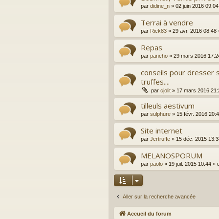
par
didine_n
»
02 juin 2016 09:04
Terrai à vendre
par
Rick83
»
29 avr. 2016 08:48
Repas
par
pancho
»
29 mars 2016 17:2
conseils pour dresser s
truffes....
par
cjolit
»
17 mars 2016 21:
tilleuls aestivum
par
sulphure
»
15 févr. 2016 20:
Site internet
par
Jcrtruffe
»
15 déc. 2015 13:3
MELANOSPORUM
par
paolo
»
19 juil. 2015 10:44
» 
Aller sur la recherche avancée
Accueil du forum