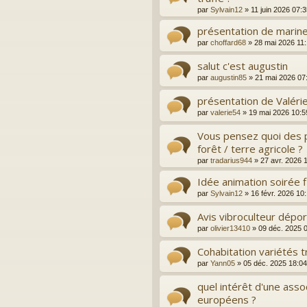
par
Sylvain12
»
11 juin 2026 07:
présentation de marin
par
choffard68
»
28 mai 2026 11
salut c'est augustin
par
augustin85
»
21 mai 2026 07
présentation de Valéri
par
valerie54
»
19 mai 2026 10:5
Vous pensez quoi des p
forêt / terre agricole ?
par
tradarius944
»
27 avr. 2026 
Idée animation soirée fl
par
Sylvain12
»
16 févr. 2026 10
Avis vibroculteur dépo
par
olivier13410
»
09 déc. 2025 
Cohabitation variétés t
par
Yann05
»
05 déc. 2025 18:04
quel intérêt d'une assoc
européens ?