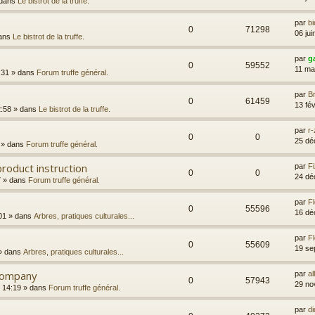
dans
Le bistrot de la truffe.
par
bi
0
71298
06 ju
ans
Le bistrot de la truffe.
par
ga
0
59552
11 ma
:31
» dans
Forum truffe général.
par
Br
0
61459
13 fé
2:58
» dans
Le bistrot de la truffe.
par
r-
0
0
25 dé
» dans
Forum truffe général.
roduct instruction
par
Fi
0
0
24 dé
7
» dans
Forum truffe général.
par
F
0
55596
16 dé
01
» dans
Arbres, pratiques culturales...
par
F
0
55609
19 se
» dans
Arbres, pratiques culturales...
Company
par
al
0
57943
29 no
 14:19
» dans
Forum truffe général.
par
di