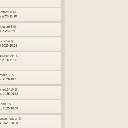
hoffard68
i 2026 11:10
ugustin85
i 2026 07:11
lerie54
i 2026 10:59
radarius944
r. 2026 11:30
ylvain12
vr. 2026 10:19
ivier13410
c. 2025 09:35
ann05
c. 2025 18:04
noculumcesar
v. 2025 10:28