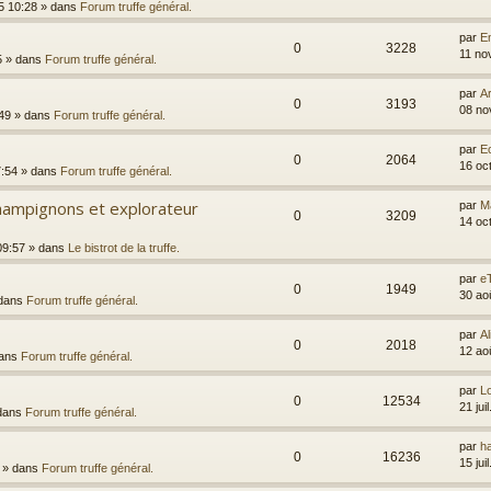
5 10:28
» dans
Forum truffe général.
par
Em
0
3228
11 no
5
» dans
Forum truffe général.
par
A
0
3193
08 no
49
» dans
Forum truffe général.
par
E
0
2064
16 oc
7:54
» dans
Forum truffe général.
ampignons et explorateur
par
M
0
3209
14 oc
09:57
» dans
Le bistrot de la truffe.
par
e
0
1949
30 ao
dans
Forum truffe général.
par
Al
0
2018
12 ao
ans
Forum truffe général.
par
L
0
12534
21 jui
dans
Forum truffe général.
par
h
0
16236
15 jui
» dans
Forum truffe général.