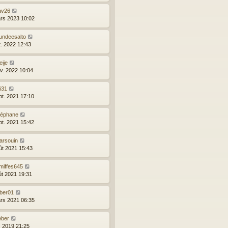
av26
rs 2023 10:02
undeesalto
t. 2022 12:43
ije
nv. 2022 10:04
ri31
pt. 2021 17:10
téphane
pt. 2021 15:42
arsouin
ût 2021 15:43
miffes645
ût 2021 19:31
uber01
rs 2021 06:35
éber
l. 2019 21:25