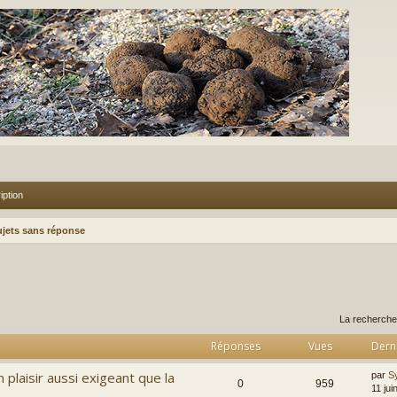
iption
ujets sans réponse
rcher
echerche avancée
La recherche
Réponses
Vues
Dern
n plaisir aussi exigeant que la
par
S
0
959
11 jui