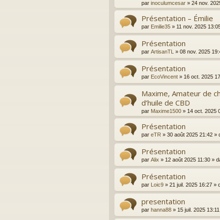
par
inoculumcesar
»
24 nov. 202
Présentation – Émilie
par
Emilie35
»
11 nov. 2025 13:0
Présentation
par
ArtisanTL
»
08 nov. 2025 19:
Présentation
par
EcoVincent
»
16 oct. 2025 1
Maxime, Amateur de ch
d’huile de CBD
par
Maxime1500
»
14 oct. 2025 
Présentation
par
eTR
»
30 août 2025 21:42
» 
Présentation
par
Alix
»
12 août 2025 11:30
» d
Présentation
par
Loic9
»
21 juil. 2025 16:27
» 
presentation
par
hanna88
»
15 juil. 2025 13:11