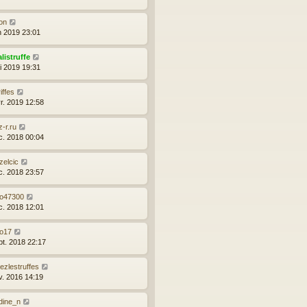
on
in 2019 23:01
listruffe
i 2019 19:31
iffes
vr. 2019 12:58
z-r.ru
c. 2018 00:04
zelcic
c. 2018 23:57
lo47300
c. 2018 12:01
lo17
pt. 2018 22:17
lezlestruffes
v. 2016 14:19
dine_n