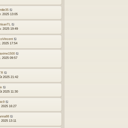
ilie35
v. 2025 13:05
rtisanTL
v. 2025 19:49
coVincent
t. 2025 17:54
axime1500
t. 2025 09:57
TR
ût 2025 21:42
ix
ût 2025 11:30
oic9
l. 2025 16:27
anna88
l. 2025 13:11