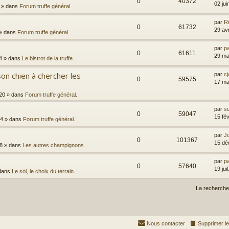
0
40372
02 ju
» dans
Forum truffe général.
par
R
0
61732
29 av
» dans
Forum truffe général.
par
p
0
61611
29 ma
4
» dans
Le bistrot de la truffe.
on chien à chercher les
par
cj
0
59575
17 ma
20
» dans
Forum truffe général.
par
s
0
59047
15 fé
44
» dans
Forum truffe général.
par
Jc
0
101367
15 dé
8
» dans
Les autres champignons...
par
p
0
57640
19 jui
dans
Le sol, le choix du terrain...
La recherche
Nous contacter
Supprimer l