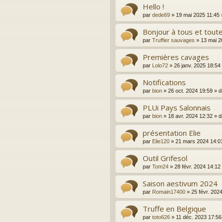
Hello !
par
dede69
»
19 mai 2025 11:45
Bonjour à tous et toute
par
Truffier sauvages
»
13 mai 2
Premières cavages
par
Lolo72
»
26 janv. 2025 18:54
Notifications
par
bion
»
26 oct. 2024 19:59
» 
PLUi Pays Salonnais
par
bion
»
18 avr. 2024 12:32
» 
présentation Elie
par
Elie120
»
21 mars 2024 14:0
Outil Grifesol
par
Tom24
»
28 févr. 2024 14:12
Saison aestivum 2024
par
Romain17400
»
25 févr. 202
Truffe en Belgique
par
toto626
»
11 déc. 2023 17:56