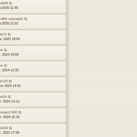
ede69
i 2025 11:45
ruffier sauvages
i 2025 21:01
olo72
nv. 2025 18:54
on
t. 2024 19:59
on
r. 2024 12:32
ie120
rs 2024 14:01
om24
vr. 2024 14:12
omain17400
vr. 2024 15:16
oto626
c. 2023 17:56