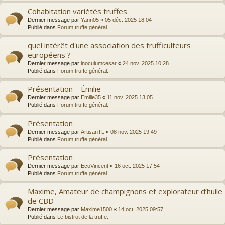
Cohabitation variétés truffes
Dernier message par
Yann05
«
05 déc. 2025 18:04
Publié dans
Forum truffe général.
quel intérêt d'une association des trufficulteurs
européens ?
Dernier message par
inoculumcesar
«
24 nov. 2025 10:28
Publié dans
Forum truffe général.
Présentation – Émilie
Dernier message par
Emilie35
«
11 nov. 2025 13:05
Publié dans
Forum truffe général.
Présentation
Dernier message par
ArtisanTL
«
08 nov. 2025 19:49
Publié dans
Forum truffe général.
Présentation
Dernier message par
EcoVincent
«
16 oct. 2025 17:54
Publié dans
Forum truffe général.
Maxime, Amateur de champignons et explorateur d’huile
de CBD
Dernier message par
Maxime1500
«
14 oct. 2025 09:57
Publié dans
Le bistrot de la truffe.