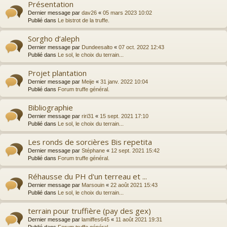
Présentation
Dernier message par
dav26
«
05 mars 2023 10:02
Publié dans
Le bistrot de la truffe.
Sorgho d’aleph
Dernier message par
Dundeesalto
«
07 oct. 2022 12:43
Publié dans
Le sol, le choix du terrain...
Projet plantation
Dernier message par
Meije
«
31 janv. 2022 10:04
Publié dans
Forum truffe général.
Bibliographie
Dernier message par
riri31
«
15 sept. 2021 17:10
Publié dans
Le sol, le choix du terrain...
Les ronds de sorcières Bis repetita
Dernier message par
Stéphane
«
12 sept. 2021 15:42
Publié dans
Forum truffe général.
Réhausse du PH d'un terreau et ...
Dernier message par
Marsouin
«
22 août 2021 15:43
Publié dans
Le sol, le choix du terrain...
terrain pour truffière (pay des gex)
Dernier message par
lamiffes645
«
11 août 2021 19:31