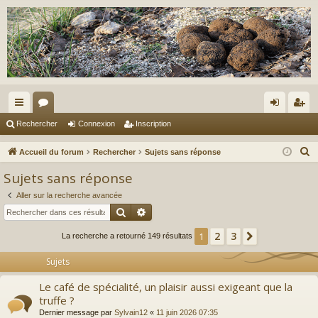
ac
or
on
ns
Rechercher
Connexion
Inscription
co
u
ne
cri
R
Accueil du forum
Rechercher
Sujets sans réponse
ur
m
xi
pti
e
Sujets sans réponse
c
ci
s
on
on
Aller sur la recherche avancée
h
s
Rechercher
Recherche avancée
e
r
2
3
1
Suivant
La recherche a retourné 149 résultats
c
Sujets
h
e
Le café de spécialité, un plaisir aussi exigeant que la
r
truffe ?
Dernier message par
Sylvain12
«
11 juin 2026 07:35