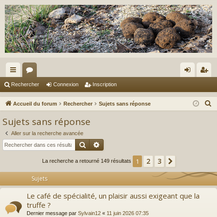
ac
or
on
ns
Rechercher
Connexion
Inscription
co
u
ne
cri
R
Accueil du forum
Rechercher
Sujets sans réponse
ur
m
xi
pti
e
Sujets sans réponse
c
ci
s
on
on
Aller sur la recherche avancée
h
s
Rechercher
Recherche avancée
e
r
2
3
1
Suivant
La recherche a retourné 149 résultats
c
Sujets
h
e
Le café de spécialité, un plaisir aussi exigeant que la
r
truffe ?
Dernier message par
Sylvain12
«
11 juin 2026 07:35