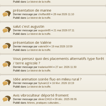
Publié dans
Le bistrot de la truffe.
présentation de marine
Dernier message par
choffard68
«
28 mai 2026 11:10
Publié dans
Le bistrot de la truffe.
salut c'est augustin
Dernier message par
augustin85
«
21 mai 2026 07:11
Publié dans
Le bistrot de la truffe.
présentation de Valérie
Dernier message par
valerie54
«
19 mai 2026 10:59
Publié dans
Le bistrot de la truffe.
Vous pensez quoi des placements alternatifs type forêt
/ terre agricole ?
Dernier message par
tradarius944
«
27 avr. 2026 11:30
Publié dans
Le bistrot de la truffe.
Idée animation soirée fluo en milieu rural ?
Dernier message par
Sylvain12
«
16 févr. 2026 10:19
Publié dans
Le bistrot de la truffe.
Avis vibroculteur déporté froment
Dernier message par
olivier13410
«
09 déc. 2025 09:35
Publié dans
Arbres, pratiques culturales...