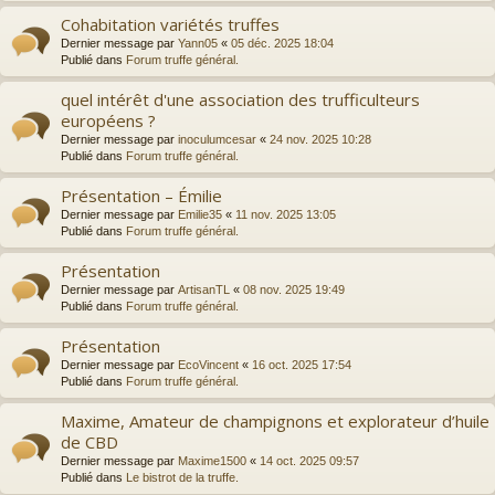
Cohabitation variétés truffes
Dernier message par
Yann05
«
05 déc. 2025 18:04
Publié dans
Forum truffe général.
quel intérêt d'une association des trufficulteurs
européens ?
Dernier message par
inoculumcesar
«
24 nov. 2025 10:28
Publié dans
Forum truffe général.
Présentation – Émilie
Dernier message par
Emilie35
«
11 nov. 2025 13:05
Publié dans
Forum truffe général.
Présentation
Dernier message par
ArtisanTL
«
08 nov. 2025 19:49
Publié dans
Forum truffe général.
Présentation
Dernier message par
EcoVincent
«
16 oct. 2025 17:54
Publié dans
Forum truffe général.
Maxime, Amateur de champignons et explorateur d’huile
de CBD
Dernier message par
Maxime1500
«
14 oct. 2025 09:57
Publié dans
Le bistrot de la truffe.