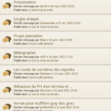
Présentation
Dernier message par
dav26
«
05 mars 2023 10:02
Publié dans
Le bistrot de la truffe.
Sorgho d’aleph
Dernier message par
Dundeesalto
«
07 oct. 2022 12:43
Publié dans
Le sol, le choix du terrain...
Projet plantation
Dernier message par
Meije
«
31 janv. 2022 10:04
Publié dans
Forum truffe général.
Bibliographie
Dernier message par
riri31
«
15 sept. 2021 17:10
Publié dans
Le sol, le choix du terrain...
Les ronds de sorcières Bis repetita
Dernier message par
Stéphane
«
12 sept. 2021 15:42
Publié dans
Forum truffe général.
Réhausse du PH d'un terreau et ...
Dernier message par
Marsouin
«
22 août 2021 15:43
Publié dans
Le sol, le choix du terrain...
terrain pour truffière (pay des gex)
Dernier message par
lamiffes645
«
11 août 2021 19:31