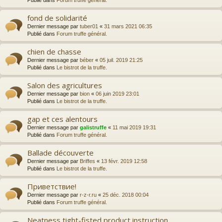
Publié dans
Forum truffe général.
fond de solidarité
Dernier message par
tuber01
«
31 mars 2021 06:35
Publié dans
Forum truffe général.
chien de chasse
Dernier message par
béber
«
05 juil. 2019 21:25
Publié dans
Le bistrot de la truffe.
Salon des agricultures
Dernier message par
bion
«
06 juin 2019 23:01
Publié dans
Le bistrot de la truffe.
gap et ces alentours
Dernier message par
galistruffe
«
11 mai 2019 19:31
Publié dans
Forum truffe général.
Ballade découverte
Dernier message par
Briffes
«
13 févr. 2019 12:58
Publié dans
Le bistrot de la truffe.
Приветствие!
Dernier message par
r-z-r.ru
«
25 déc. 2018 00:04
Publié dans
Forum truffe général.
Neatness tight-fisted product instruction