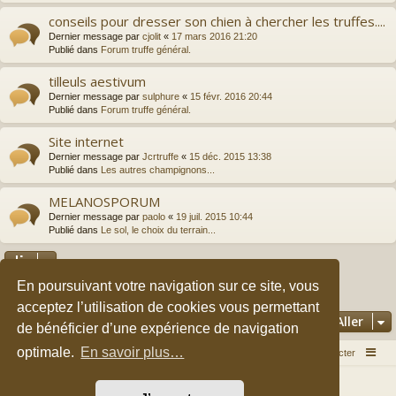
conseils pour dresser son chien à chercher les truffes....
Dernier message par
cjolit
«
17 mars 2016 21:20
Publié dans
Forum truffe général.
tilleuls aestivum
Dernier message par
sulphure
«
15 févr. 2016 20:44
Publié dans
Forum truffe général.
Site internet
Dernier message par
Jcrtruffe
«
15 déc. 2015 13:38
Publié dans
Les autres champignons...
MELANOSPORUM
Dernier message par
paolo
«
19 juil. 2015 10:44
Publié dans
Le sol, le choix du terrain...
En poursuivant votre navigation sur ce site, vous
2
3
1
Suivant
La recherche a retourné 149 résultats
acceptez l’utilisation de cookies vous permettant
Aller
de bénéficier d’une expérience de navigation
optimale.
En savoir plus…
Accueil du forum
Nous contacter
Développé par
phpBB
® Forum Software © phpBB Limited