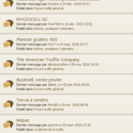
Dernier message par
Fizelcic
«
24 déc. 2018 23:57
Publié dans
Forum truffe général.
RHIZOCELL GC
Dernier message par
Flo47300
«
16 déc. 2018 12:01
Publié dans
Arbres, pratiques culturales...
Plantoir godets 430
Dernier message par
Flo17
«
19 sept. 2018 22:17
Publié dans
Arbres, pratiques culturales...
The American Truffle Company
Dernier message par
allezlestruffes
«
29 nov. 2016 14:19
Publié dans
Forum truffe général.
Bushnell, vente privée
Dernier message par
didine_n
«
02 juin 2016 09:04
Publié dans
Forum truffe général.
Terrai à vendre
Dernier message par
Rick83
«
29 avr. 2016 08:48
Publié dans
Forum truffe général.
Repas
Dernier message par
pancho
«
29 mars 2016 17:24
Publié dans
Le bistrot de la truffe.