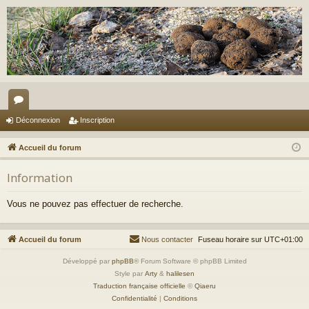
or
Déconnexion
Inscription
u
Accueil du forum
m
Information
s
Vous ne pouvez pas effectuer de recherche.
Accueil du forum
Nous contacter
Fuseau horaire sur
UTC+01:00
Développé par
phpBB
® Forum Software © phpBB Limited
Style par
Arty
&
halilesen
Traduction française officielle
©
Qiaeru
Confidentialité
|
Conditions