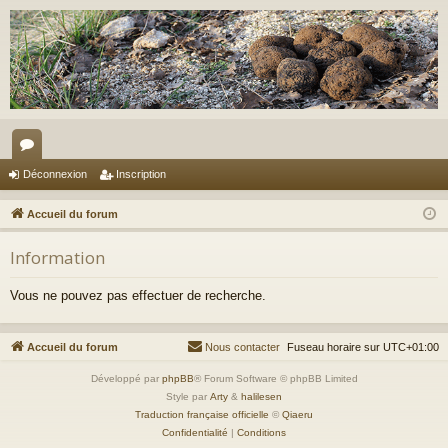
or
Déconnexion
Inscription
u
Accueil du forum
m
Information
s
Vous ne pouvez pas effectuer de recherche.
Accueil du forum
Nous contacter
Fuseau horaire sur
UTC+01:00
Développé par
phpBB
® Forum Software © phpBB Limited
Style par
Arty
&
halilesen
Traduction française officielle
©
Qiaeru
Confidentialité
|
Conditions