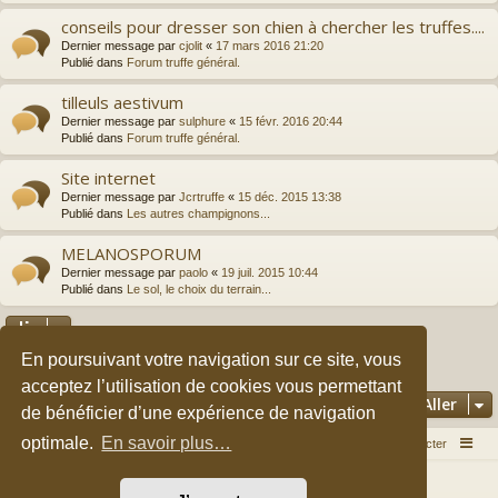
conseils pour dresser son chien à chercher les truffes....
Dernier message par
cjolit
«
17 mars 2016 21:20
Publié dans
Forum truffe général.
tilleuls aestivum
Dernier message par
sulphure
«
15 févr. 2016 20:44
Publié dans
Forum truffe général.
Site internet
Dernier message par
Jcrtruffe
«
15 déc. 2015 13:38
Publié dans
Les autres champignons...
MELANOSPORUM
Dernier message par
paolo
«
19 juil. 2015 10:44
Publié dans
Le sol, le choix du terrain...
En poursuivant votre navigation sur ce site, vous
2
3
1
Suivant
La recherche a retourné 149 résultats
acceptez l’utilisation de cookies vous permettant
Aller
de bénéficier d’une expérience de navigation
optimale.
En savoir plus…
Accueil du forum
Nous contacter
Développé par
phpBB
® Forum Software © phpBB Limited