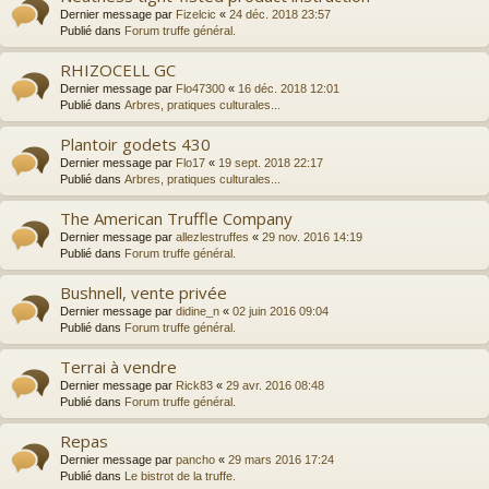
Dernier message par
Fizelcic
«
24 déc. 2018 23:57
Publié dans
Forum truffe général.
RHIZOCELL GC
Dernier message par
Flo47300
«
16 déc. 2018 12:01
Publié dans
Arbres, pratiques culturales...
Plantoir godets 430
Dernier message par
Flo17
«
19 sept. 2018 22:17
Publié dans
Arbres, pratiques culturales...
The American Truffle Company
Dernier message par
allezlestruffes
«
29 nov. 2016 14:19
Publié dans
Forum truffe général.
Bushnell, vente privée
Dernier message par
didine_n
«
02 juin 2016 09:04
Publié dans
Forum truffe général.
Terrai à vendre
Dernier message par
Rick83
«
29 avr. 2016 08:48
Publié dans
Forum truffe général.
Repas
Dernier message par
pancho
«
29 mars 2016 17:24
Publié dans
Le bistrot de la truffe.