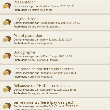
Présentation
Dernier message par
dav26
«
05 mars 2023 10:02
Publié dans
Le bistrot de la truffe.
Sorgho d’aleph
Dernier message par
Dundeesalto
«
07 oct. 2022 12:43
Publié dans
Le sol, le choix du terrain...
Projet plantation
Dernier message par
Meije
«
31 janv. 2022 10:04
Publié dans
Forum truffe général.
Bibliographie
Dernier message par
riri31
«
15 sept. 2021 17:10
Publié dans
Le sol, le choix du terrain...
Les ronds de sorcières Bis repetita
Dernier message par
Stéphane
«
12 sept. 2021 15:42
Publié dans
Forum truffe général.
Réhausse du PH d'un terreau et ...
Dernier message par
Marsouin
«
22 août 2021 15:43
Publié dans
Le sol, le choix du terrain...
terrain pour truffière (pay des gex)
Dernier message par
lamiffes645
«
11 août 2021 19:31