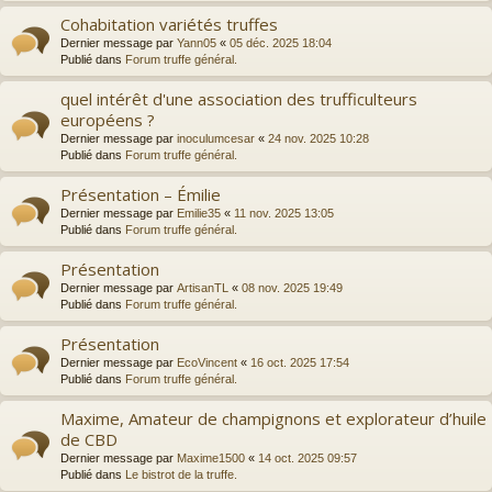
Cohabitation variétés truffes
Dernier message par
Yann05
«
05 déc. 2025 18:04
Publié dans
Forum truffe général.
quel intérêt d'une association des trufficulteurs
européens ?
Dernier message par
inoculumcesar
«
24 nov. 2025 10:28
Publié dans
Forum truffe général.
Présentation – Émilie
Dernier message par
Emilie35
«
11 nov. 2025 13:05
Publié dans
Forum truffe général.
Présentation
Dernier message par
ArtisanTL
«
08 nov. 2025 19:49
Publié dans
Forum truffe général.
Présentation
Dernier message par
EcoVincent
«
16 oct. 2025 17:54
Publié dans
Forum truffe général.
Maxime, Amateur de champignons et explorateur d’huile
de CBD
Dernier message par
Maxime1500
«
14 oct. 2025 09:57
Publié dans
Le bistrot de la truffe.