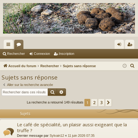
ac
or
on
ns
Rechercher
Connexion
Inscription
co
u
ne
cri
R
Accueil du forum
Rechercher
Sujets sans réponse
ur
m
xi
pti
e
Sujets sans réponse
c
ci
s
on
on
Aller sur la recherche avancée
h
s
Rechercher
Recherche avancée
e
r
2
3
1
Suivant
La recherche a retourné 149 résultats
c
Sujets
h
e
Le café de spécialité, un plaisir aussi exigeant que la
r
truffe ?
Dernier message par
Sylvain12
«
11 juin 2026 07:35