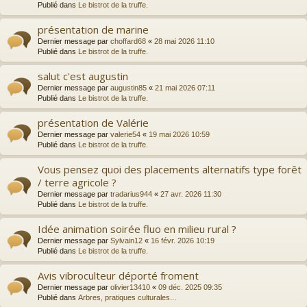
Publié dans
Le bistrot de la truffe.
présentation de marine
Dernier message par
choffard68
«
28 mai 2026 11:10
Publié dans
Le bistrot de la truffe.
salut c'est augustin
Dernier message par
augustin85
«
21 mai 2026 07:11
Publié dans
Le bistrot de la truffe.
présentation de Valérie
Dernier message par
valerie54
«
19 mai 2026 10:59
Publié dans
Le bistrot de la truffe.
Vous pensez quoi des placements alternatifs type forêt
/ terre agricole ?
Dernier message par
tradarius944
«
27 avr. 2026 11:30
Publié dans
Le bistrot de la truffe.
Idée animation soirée fluo en milieu rural ?
Dernier message par
Sylvain12
«
16 févr. 2026 10:19
Publié dans
Le bistrot de la truffe.
Avis vibroculteur déporté froment
Dernier message par
olivier13410
«
09 déc. 2025 09:35
Publié dans
Arbres, pratiques culturales...