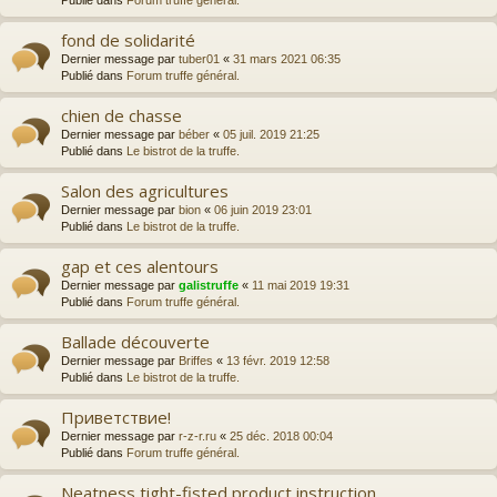
Publié dans
Forum truffe général.
fond de solidarité
Dernier message par
tuber01
«
31 mars 2021 06:35
Publié dans
Forum truffe général.
chien de chasse
Dernier message par
béber
«
05 juil. 2019 21:25
Publié dans
Le bistrot de la truffe.
Salon des agricultures
Dernier message par
bion
«
06 juin 2019 23:01
Publié dans
Le bistrot de la truffe.
gap et ces alentours
Dernier message par
galistruffe
«
11 mai 2019 19:31
Publié dans
Forum truffe général.
Ballade découverte
Dernier message par
Briffes
«
13 févr. 2019 12:58
Publié dans
Le bistrot de la truffe.
Приветствие!
Dernier message par
r-z-r.ru
«
25 déc. 2018 00:04
Publié dans
Forum truffe général.
Neatness tight-fisted product instruction