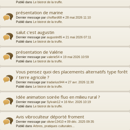
Publié dans
Le bistrot de la truffe.
présentation de marine
Dernier message par
choffard68
«
28 mai 2026 11:10
Publié dans
Le bistrot de la truffe.
salut c'est augustin
Dernier message par
augustin85
«
21 mai 2026 07:11
Publié dans
Le bistrot de la truffe.
présentation de Valérie
Dernier message par
valerie54
«
19 mai 2026 10:59
Publié dans
Le bistrot de la truffe.
Vous pensez quoi des placements alternatifs type forêt
/ terre agricole ?
Dernier message par
tradarius944
«
27 avr. 2026 11:30
Publié dans
Le bistrot de la truffe.
Idée animation soirée fluo en milieu rural ?
Dernier message par
Sylvain12
«
16 févr. 2026 10:19
Publié dans
Le bistrot de la truffe.
Avis vibroculteur déporté froment
Dernier message par
olivier13410
«
09 déc. 2025 09:35
Publié dans
Arbres, pratiques culturales...