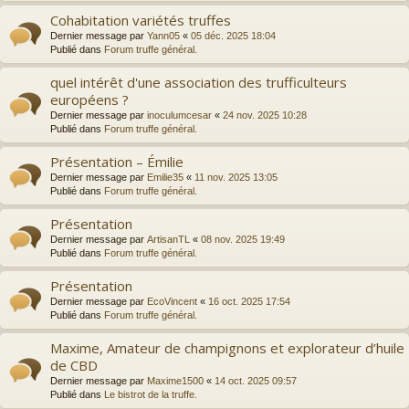
Cohabitation variétés truffes
Dernier message par
Yann05
«
05 déc. 2025 18:04
Publié dans
Forum truffe général.
quel intérêt d'une association des trufficulteurs
européens ?
Dernier message par
inoculumcesar
«
24 nov. 2025 10:28
Publié dans
Forum truffe général.
Présentation – Émilie
Dernier message par
Emilie35
«
11 nov. 2025 13:05
Publié dans
Forum truffe général.
Présentation
Dernier message par
ArtisanTL
«
08 nov. 2025 19:49
Publié dans
Forum truffe général.
Présentation
Dernier message par
EcoVincent
«
16 oct. 2025 17:54
Publié dans
Forum truffe général.
Maxime, Amateur de champignons et explorateur d’huile
de CBD
Dernier message par
Maxime1500
«
14 oct. 2025 09:57
Publié dans
Le bistrot de la truffe.