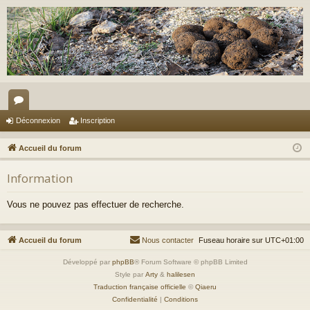
or
Déconnexion
Inscription
u
Accueil du forum
m
Information
s
Vous ne pouvez pas effectuer de recherche.
Accueil du forum
Nous contacter
Fuseau horaire sur
UTC+01:00
Développé par
phpBB
® Forum Software © phpBB Limited
Style par
Arty
&
halilesen
Traduction française officielle
©
Qiaeru
Confidentialité
|
Conditions