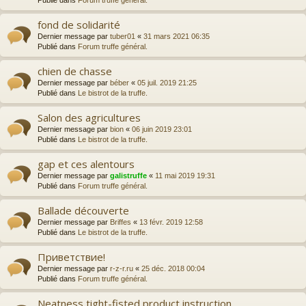
Publié dans
Forum truffe général.
fond de solidarité
Dernier message par
tuber01
«
31 mars 2021 06:35
Publié dans
Forum truffe général.
chien de chasse
Dernier message par
béber
«
05 juil. 2019 21:25
Publié dans
Le bistrot de la truffe.
Salon des agricultures
Dernier message par
bion
«
06 juin 2019 23:01
Publié dans
Le bistrot de la truffe.
gap et ces alentours
Dernier message par
galistruffe
«
11 mai 2019 19:31
Publié dans
Forum truffe général.
Ballade découverte
Dernier message par
Briffes
«
13 févr. 2019 12:58
Publié dans
Le bistrot de la truffe.
Приветствие!
Dernier message par
r-z-r.ru
«
25 déc. 2018 00:04
Publié dans
Forum truffe général.
Neatness tight-fisted product instruction