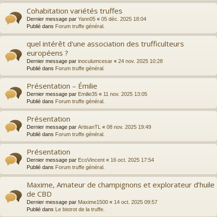
Cohabitation variétés truffes
Dernier message par
Yann05
«
05 déc. 2025 18:04
Publié dans
Forum truffe général.
quel intérêt d'une association des trufficulteurs
européens ?
Dernier message par
inoculumcesar
«
24 nov. 2025 10:28
Publié dans
Forum truffe général.
Présentation – Émilie
Dernier message par
Emilie35
«
11 nov. 2025 13:05
Publié dans
Forum truffe général.
Présentation
Dernier message par
ArtisanTL
«
08 nov. 2025 19:49
Publié dans
Forum truffe général.
Présentation
Dernier message par
EcoVincent
«
16 oct. 2025 17:54
Publié dans
Forum truffe général.
Maxime, Amateur de champignons et explorateur d’huile
de CBD
Dernier message par
Maxime1500
«
14 oct. 2025 09:57
Publié dans
Le bistrot de la truffe.