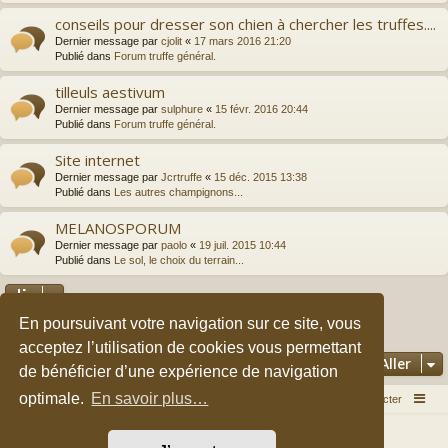
conseils pour dresser son chien à chercher les truffes....
Dernier message par
cjolit
«
17 mars 2016 21:20
Publié dans
Forum truffe général.
tilleuls aestivum
Dernier message par
sulphure
«
15 févr. 2016 20:44
Publié dans
Forum truffe général.
Site internet
Dernier message par
Jcrtruffe
«
15 déc. 2015 13:38
Publié dans
Les autres champignons...
MELANOSPORUM
Dernier message par
paolo
«
19 juil. 2015 10:44
Publié dans
Le sol, le choix du terrain...
En poursuivant votre navigation sur ce site, vous
2
3
1
Suivant
La recherche a retourné 149 résultats
acceptez l’utilisation de cookies vous permettant
Aller
de bénéficier d’une expérience de navigation
optimale.
En savoir plus…
Accueil du forum
Nous contacter
Développé par
phpBB
® Forum Software © phpBB Limited