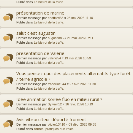
Publié dans
Le bistrot de la truffe.
présentation de marine
Dernier message par
choffard68
«
28 mai 2026 11:10
Publié dans
Le bistrot de la truffe.
salut c'est augustin
Dernier message par
augustin85
«
21 mai 2026 07:11
Publié dans
Le bistrot de la truffe.
présentation de Valérie
Dernier message par
valerie54
«
19 mai 2026 10:59
Publié dans
Le bistrot de la truffe.
Vous pensez quoi des placements alternatifs type forêt
/ terre agricole ?
Dernier message par
tradarius944
«
27 avr. 2026 11:30
Publié dans
Le bistrot de la truffe.
Idée animation soirée fluo en milieu rural ?
Dernier message par
Sylvain12
«
16 févr. 2026 10:19
Publié dans
Le bistrot de la truffe.
Avis vibroculteur déporté froment
Dernier message par
olivier13410
«
09 déc. 2025 09:35
Publié dans
Arbres, pratiques culturales...