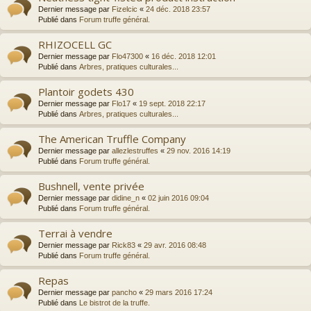
Dernier message par
Fizelcic
«
24 déc. 2018 23:57
Publié dans
Forum truffe général.
RHIZOCELL GC
Dernier message par
Flo47300
«
16 déc. 2018 12:01
Publié dans
Arbres, pratiques culturales...
Plantoir godets 430
Dernier message par
Flo17
«
19 sept. 2018 22:17
Publié dans
Arbres, pratiques culturales...
The American Truffle Company
Dernier message par
allezlestruffes
«
29 nov. 2016 14:19
Publié dans
Forum truffe général.
Bushnell, vente privée
Dernier message par
didine_n
«
02 juin 2016 09:04
Publié dans
Forum truffe général.
Terrai à vendre
Dernier message par
Rick83
«
29 avr. 2016 08:48
Publié dans
Forum truffe général.
Repas
Dernier message par
pancho
«
29 mars 2016 17:24
Publié dans
Le bistrot de la truffe.