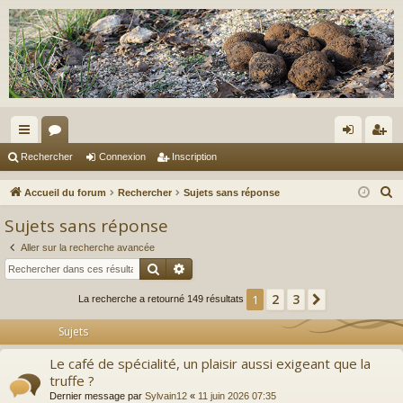
ac
or
on
ns
Rechercher
Connexion
Inscription
co
u
ne
cri
R
Accueil du forum
Rechercher
Sujets sans réponse
ur
m
xi
pti
e
Sujets sans réponse
c
ci
s
on
on
Aller sur la recherche avancée
h
s
Rechercher
Recherche avancée
e
r
2
3
1
Suivant
La recherche a retourné 149 résultats
c
Sujets
h
e
Le café de spécialité, un plaisir aussi exigeant que la
r
truffe ?
Dernier message par
Sylvain12
«
11 juin 2026 07:35