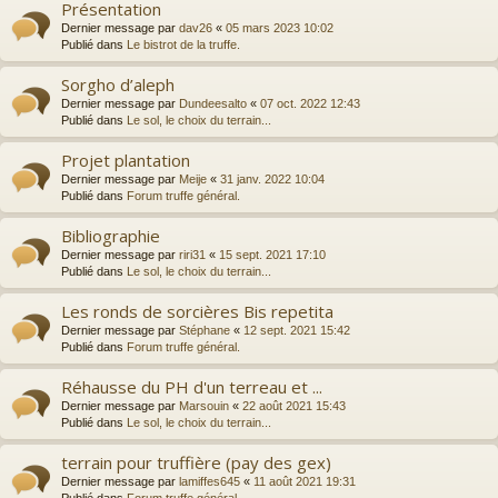
Présentation
Dernier message par
dav26
«
05 mars 2023 10:02
Publié dans
Le bistrot de la truffe.
Sorgho d’aleph
Dernier message par
Dundeesalto
«
07 oct. 2022 12:43
Publié dans
Le sol, le choix du terrain...
Projet plantation
Dernier message par
Meije
«
31 janv. 2022 10:04
Publié dans
Forum truffe général.
Bibliographie
Dernier message par
riri31
«
15 sept. 2021 17:10
Publié dans
Le sol, le choix du terrain...
Les ronds de sorcières Bis repetita
Dernier message par
Stéphane
«
12 sept. 2021 15:42
Publié dans
Forum truffe général.
Réhausse du PH d'un terreau et ...
Dernier message par
Marsouin
«
22 août 2021 15:43
Publié dans
Le sol, le choix du terrain...
terrain pour truffière (pay des gex)
Dernier message par
lamiffes645
«
11 août 2021 19:31