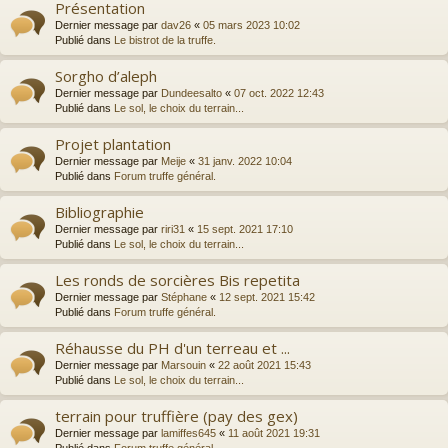
Présentation
Dernier message par
dav26
«
05 mars 2023 10:02
Publié dans
Le bistrot de la truffe.
Sorgho d’aleph
Dernier message par
Dundeesalto
«
07 oct. 2022 12:43
Publié dans
Le sol, le choix du terrain...
Projet plantation
Dernier message par
Meije
«
31 janv. 2022 10:04
Publié dans
Forum truffe général.
Bibliographie
Dernier message par
riri31
«
15 sept. 2021 17:10
Publié dans
Le sol, le choix du terrain...
Les ronds de sorcières Bis repetita
Dernier message par
Stéphane
«
12 sept. 2021 15:42
Publié dans
Forum truffe général.
Réhausse du PH d'un terreau et ...
Dernier message par
Marsouin
«
22 août 2021 15:43
Publié dans
Le sol, le choix du terrain...
terrain pour truffière (pay des gex)
Dernier message par
lamiffes645
«
11 août 2021 19:31