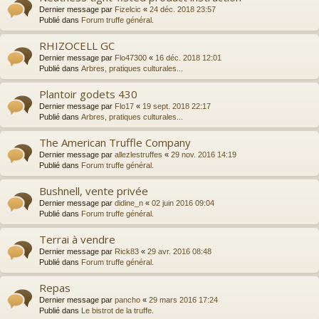
Dernier message par
Fizelcic
«
24 déc. 2018 23:57
Publié dans
Forum truffe général.
RHIZOCELL GC
Dernier message par
Flo47300
«
16 déc. 2018 12:01
Publié dans
Arbres, pratiques culturales...
Plantoir godets 430
Dernier message par
Flo17
«
19 sept. 2018 22:17
Publié dans
Arbres, pratiques culturales...
The American Truffle Company
Dernier message par
allezlestruffes
«
29 nov. 2016 14:19
Publié dans
Forum truffe général.
Bushnell, vente privée
Dernier message par
didine_n
«
02 juin 2016 09:04
Publié dans
Forum truffe général.
Terrai à vendre
Dernier message par
Rick83
«
29 avr. 2016 08:48
Publié dans
Forum truffe général.
Repas
Dernier message par
pancho
«
29 mars 2016 17:24
Publié dans
Le bistrot de la truffe.