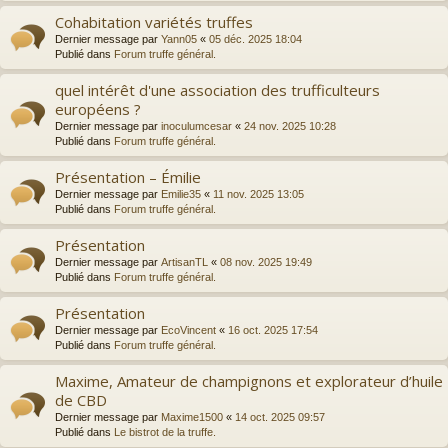
Cohabitation variétés truffes
Dernier message par
Yann05
«
05 déc. 2025 18:04
Publié dans
Forum truffe général.
quel intérêt d'une association des trufficulteurs
européens ?
Dernier message par
inoculumcesar
«
24 nov. 2025 10:28
Publié dans
Forum truffe général.
Présentation – Émilie
Dernier message par
Emilie35
«
11 nov. 2025 13:05
Publié dans
Forum truffe général.
Présentation
Dernier message par
ArtisanTL
«
08 nov. 2025 19:49
Publié dans
Forum truffe général.
Présentation
Dernier message par
EcoVincent
«
16 oct. 2025 17:54
Publié dans
Forum truffe général.
Maxime, Amateur de champignons et explorateur d’huile
de CBD
Dernier message par
Maxime1500
«
14 oct. 2025 09:57
Publié dans
Le bistrot de la truffe.