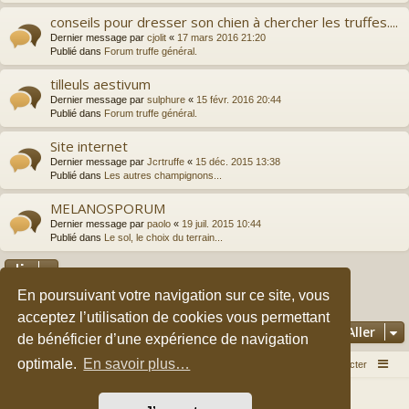
conseils pour dresser son chien à chercher les truffes....
Dernier message par
cjolit
«
17 mars 2016 21:20
Publié dans
Forum truffe général.
tilleuls aestivum
Dernier message par
sulphure
«
15 févr. 2016 20:44
Publié dans
Forum truffe général.
Site internet
Dernier message par
Jcrtruffe
«
15 déc. 2015 13:38
Publié dans
Les autres champignons...
MELANOSPORUM
Dernier message par
paolo
«
19 juil. 2015 10:44
Publié dans
Le sol, le choix du terrain...
En poursuivant votre navigation sur ce site, vous
2
3
1
Suivant
La recherche a retourné 149 résultats
acceptez l’utilisation de cookies vous permettant
Aller
de bénéficier d’une expérience de navigation
optimale.
En savoir plus…
Accueil du forum
Nous contacter
Développé par
phpBB
® Forum Software © phpBB Limited