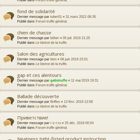
Publié dans
Forum truffe général.
fond de solidarité
Dernier message par
tuber01
«
31 mars 2021 06:35
Publié dans
Forum truffe général.
chien de chasse
Dernier message par
béber
«
05 juil. 2019 21:25
Publié dans
Le bistrot de la truffe.
Salon des agricultures
Dernier message par
bion
«
06 juin 2019 23:01
Publié dans
Le bistrot de la truffe.
gap et ces alentours
Dernier message par
galistruffe
«
11 mai 2019 19:31
Publié dans
Forum truffe général.
Ballade découverte
Dernier message par
Briffes
«
13 févr. 2019 12:58
Publié dans
Le bistrot de la truffe.
Приветствие!
Dernier message par
r-z-r.ru
«
25 déc. 2018 00:04
Publié dans
Forum truffe général.
Neatness tight-fisted product instruction