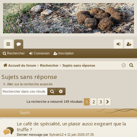
ac
or
on
ns
Rechercher
Connexion
Inscription
co
u
ne
cri
R
Accueil du forum
Rechercher
Sujets sans réponse
ur
m
xi
pti
e
Sujets sans réponse
c
ci
s
on
on
Aller sur la recherche avancée
h
s
Rechercher
Recherche avancée
e
r
2
3
1
Suivant
La recherche a retourné 149 résultats
c
Sujets
h
e
Le café de spécialité, un plaisir aussi exigeant que la
r
truffe ?
Dernier message par
Sylvain12
«
11 juin 2026 07:35