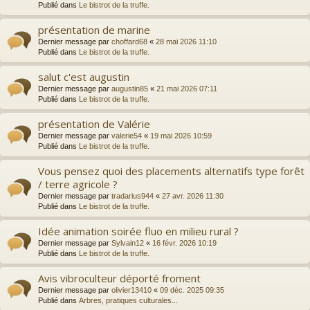
Publié dans
Le bistrot de la truffe.
présentation de marine
Dernier message par
choffard68
«
28 mai 2026 11:10
Publié dans
Le bistrot de la truffe.
salut c'est augustin
Dernier message par
augustin85
«
21 mai 2026 07:11
Publié dans
Le bistrot de la truffe.
présentation de Valérie
Dernier message par
valerie54
«
19 mai 2026 10:59
Publié dans
Le bistrot de la truffe.
Vous pensez quoi des placements alternatifs type forêt
/ terre agricole ?
Dernier message par
tradarius944
«
27 avr. 2026 11:30
Publié dans
Le bistrot de la truffe.
Idée animation soirée fluo en milieu rural ?
Dernier message par
Sylvain12
«
16 févr. 2026 10:19
Publié dans
Le bistrot de la truffe.
Avis vibroculteur déporté froment
Dernier message par
olivier13410
«
09 déc. 2025 09:35
Publié dans
Arbres, pratiques culturales...