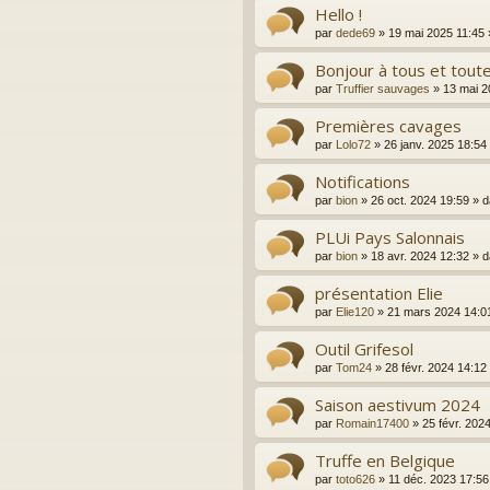
Hello !
par
dede69
»
19 mai 2025 11:45
Bonjour à tous et toute
par
Truffier sauvages
»
13 mai 2
Premières cavages
par
Lolo72
»
26 janv. 2025 18:54
Notifications
par
bion
»
26 oct. 2024 19:59
» 
PLUi Pays Salonnais
par
bion
»
18 avr. 2024 12:32
» 
présentation Elie
par
Elie120
»
21 mars 2024 14:0
Outil Grifesol
par
Tom24
»
28 févr. 2024 14:12
Saison aestivum 2024
par
Romain17400
»
25 févr. 202
Truffe en Belgique
par
toto626
»
11 déc. 2023 17:56