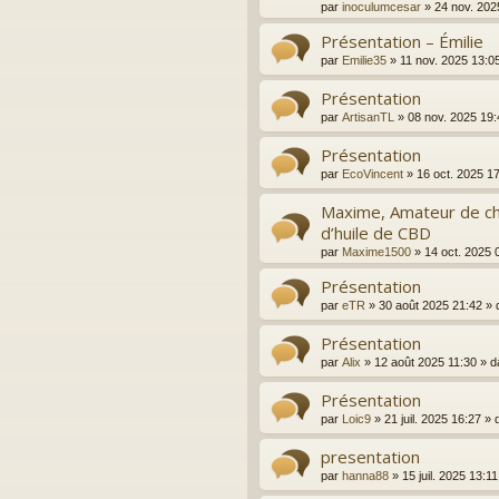
par
inoculumcesar
»
24 nov. 202
Présentation – Émilie
par
Emilie35
»
11 nov. 2025 13:0
Présentation
par
ArtisanTL
»
08 nov. 2025 19:
Présentation
par
EcoVincent
»
16 oct. 2025 1
Maxime, Amateur de ch
d’huile de CBD
par
Maxime1500
»
14 oct. 2025 
Présentation
par
eTR
»
30 août 2025 21:42
» 
Présentation
par
Alix
»
12 août 2025 11:30
» d
Présentation
par
Loic9
»
21 juil. 2025 16:27
» 
presentation
par
hanna88
»
15 juil. 2025 13:11