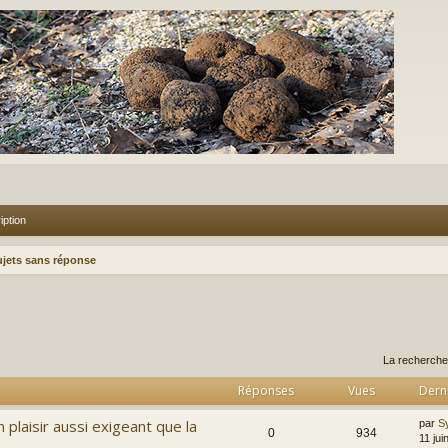
iption
ujets sans réponse
rcher
echerche avancée
La recherche
Réponses
Vues
Dern
n plaisir aussi exigeant que la
par
S
0
934
11 jui