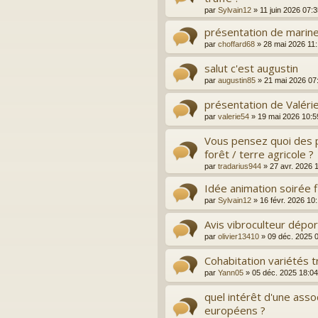
par
Sylvain12
»
11 juin 2026 07:
présentation de marin
par
choffard68
»
28 mai 2026 11
salut c'est augustin
par
augustin85
»
21 mai 2026 07
présentation de Valéri
par
valerie54
»
19 mai 2026 10:5
Vous pensez quoi des p
forêt / terre agricole ?
par
tradarius944
»
27 avr. 2026 
Idée animation soirée fl
par
Sylvain12
»
16 févr. 2026 10
Avis vibroculteur dépo
par
olivier13410
»
09 déc. 2025 
Cohabitation variétés t
par
Yann05
»
05 déc. 2025 18:04
quel intérêt d'une assoc
européens ?