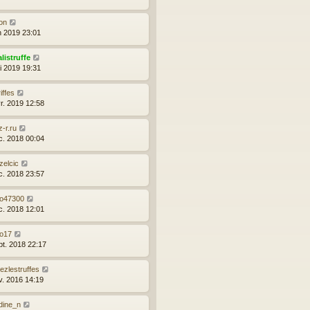
on
in 2019 23:01
listruffe
i 2019 19:31
iffes
vr. 2019 12:58
z-r.ru
c. 2018 00:04
zelcic
c. 2018 23:57
lo47300
c. 2018 12:01
lo17
pt. 2018 22:17
lezlestruffes
v. 2016 14:19
dine_n