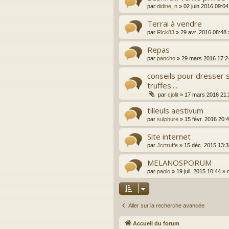
par
didine_n
»
02 juin 2016 09:04
Terrai à vendre
par
Rick83
»
29 avr. 2016 08:48
Repas
par
pancho
»
29 mars 2016 17:2
conseils pour dresser s
truffes....
par
cjolit
»
17 mars 2016 21:
tilleuls aestivum
par
sulphure
»
15 févr. 2016 20:
Site internet
par
Jcrtruffe
»
15 déc. 2015 13:3
MELANOSPORUM
par
paolo
»
19 juil. 2015 10:44
» 
Aller sur la recherche avancée
Accueil du forum