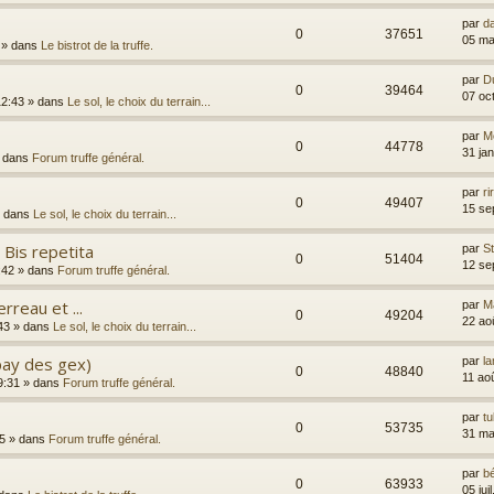
par
d
0
37651
05 ma
» dans
Le bistrot de la truffe.
par
D
0
39464
07 oc
12:43
» dans
Le sol, le choix du terrain...
par
Me
0
44778
31 ja
 dans
Forum truffe général.
par
ri
0
49407
15 se
 dans
Le sol, le choix du terrain...
 Bis repetita
par
S
0
51404
12 se
:42
» dans
Forum truffe général.
reau et ...
par
M
0
49204
22 ao
43
» dans
Le sol, le choix du terrain...
(pay des gex)
par
la
0
48840
11 ao
9:31
» dans
Forum truffe général.
par
t
0
53735
31 ma
5
» dans
Forum truffe général.
par
b
0
63933
05 jui