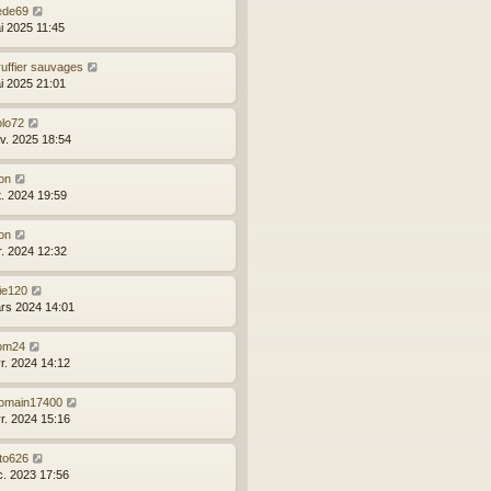
ede69
i 2025 11:45
ruffier sauvages
i 2025 21:01
olo72
nv. 2025 18:54
on
t. 2024 19:59
on
r. 2024 12:32
ie120
rs 2024 14:01
om24
vr. 2024 14:12
omain17400
vr. 2024 15:16
oto626
c. 2023 17:56