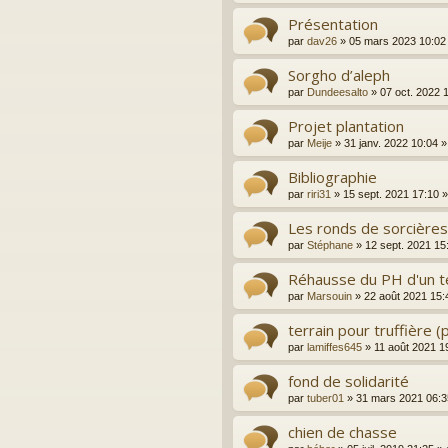
Présentation
par
dav26
»
05 mars 2023 10:02
Sorgho d’aleph
par
Dundeesalto
»
07 oct. 2022 
Projet plantation
par
Meije
»
31 janv. 2022 10:04
»
Bibliographie
par
riri31
»
15 sept. 2021 17:10
»
Les ronds de sorcières
par
Stéphane
»
12 sept. 2021 15
Réhausse du PH d'un ter
par
Marsouin
»
22 août 2021 15:
terrain pour truffière 
par
lamiffes645
»
11 août 2021 1
fond de solidarité
par
tuber01
»
31 mars 2021 06:3
chien de chasse