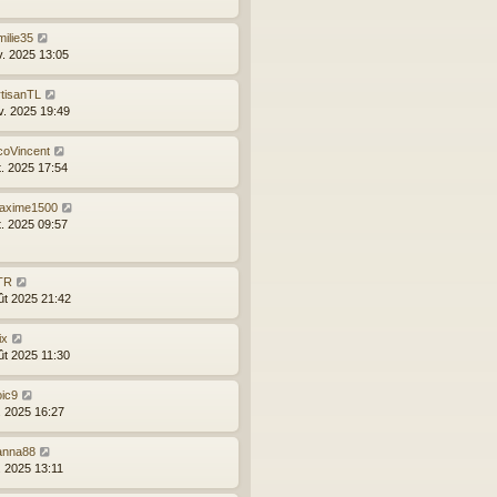
ilie35
v. 2025 13:05
rtisanTL
v. 2025 19:49
coVincent
t. 2025 17:54
axime1500
t. 2025 09:57
TR
ût 2025 21:42
ix
ût 2025 11:30
oic9
l. 2025 16:27
anna88
l. 2025 13:11