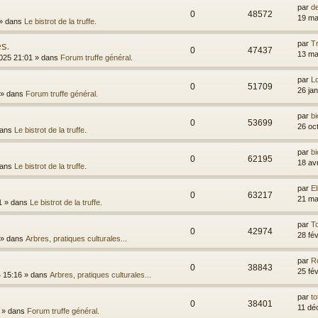
par
d
0
48572
19 ma
» dans
Le bistrot de la truffe.
s.
par
T
0
47437
13 ma
025 21:01
» dans
Forum truffe général.
par
L
0
51709
26 ja
» dans
Forum truffe général.
par
bi
0
53699
26 oc
dans
Le bistrot de la truffe.
par
bi
0
62195
18 av
dans
Le bistrot de la truffe.
par
El
0
63217
21 ma
1
» dans
Le bistrot de la truffe.
par
T
0
42974
28 fé
» dans
Arbres, pratiques culturales...
par
R
0
38843
25 fé
4 15:16
» dans
Arbres, pratiques culturales...
par
t
0
38401
11 dé
» dans
Forum truffe général.