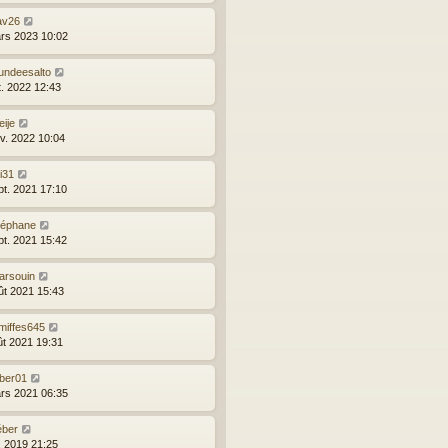
av26
rs 2023 10:02
undeesalto
t. 2022 12:43
ije
nv. 2022 10:04
ri31
pt. 2021 17:10
téphane
pt. 2021 15:42
arsouin
ût 2021 15:43
miffes645
ût 2021 19:31
uber01
rs 2021 06:35
éber
l. 2019 21:25