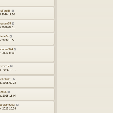
hoffard68
i 2026 11:10
ugustin85
i 2026 07:11
lerie54
i 2026 10:59
radarius944
r. 2026 11:30
ylvain12
vr. 2026 10:19
ivier13410
c. 2025 09:35
ann05
c. 2025 18:04
noculumcesar
v. 2025 10:28