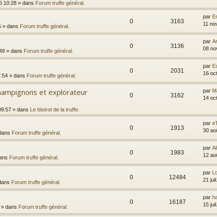
5 10:28
» dans
Forum truffe général.
par
Em
0
3163
11 no
5
» dans
Forum truffe général.
par
A
0
3136
08 no
49
» dans
Forum truffe général.
par
E
0
2031
16 oc
7:54
» dans
Forum truffe général.
ampignons et explorateur
par
M
0
3162
14 oc
09:57
» dans
Le bistrot de la truffe.
par
e
0
1913
30 ao
dans
Forum truffe général.
par
Al
0
1983
12 ao
ans
Forum truffe général.
par
L
0
12484
21 jui
dans
Forum truffe général.
par
h
0
16187
15 jui
» dans
Forum truffe général.