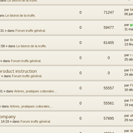
dans
Le bistrot de la truffe.
par
bi
0
71247
06 ju
ans
Le bistrot de la truffe.
par
ga
0
59477
11 ma
:31
» dans
Forum truffe général.
par
Br
0
61405
13 fé
2:58
» dans
Le bistrot de la truffe.
par
r-
0
0
25 dé
» dans
Forum truffe général.
roduct instruction
par
Fi
0
0
24 dé
7
» dans
Forum truffe général.
par
F
0
55557
16 dé
01
» dans
Arbres, pratiques culturales...
par
F
0
55561
19 se
» dans
Arbres, pratiques culturales...
Company
par
al
0
57895
29 no
 14:19
» dans
Forum truffe général.
par
di