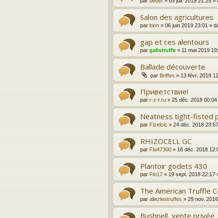
par
béber
»
05 juil. 2019 21:25
» 
Salon des agricultures
par
bion
»
06 juin 2019 23:01
» d
gap et ces alentours
par
galistruffe
»
11 mai 2019 19
Ballade découverte
par
Briffes
»
13 févr. 2019 1
Приветствие!
par
r-z-r.ru
»
25 déc. 2018 00:04
Neatness tight-fisted p
par
Fizelcic
»
24 déc. 2018 23:5
RHIZOCELL GC
par
Flo47300
»
16 déc. 2018 12:
Plantoir godets 430
par
Flo17
»
19 sept. 2018 22:17
The American Truffle 
par
allezlestruffes
»
29 nov. 2016
Bushnell, vente privée