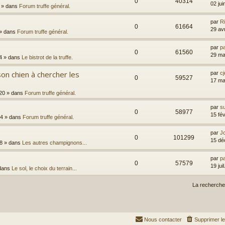
0
40314
02 ju
» dans
Forum truffe général.
par
R
0
61664
29 av
» dans
Forum truffe général.
par
p
0
61560
29 ma
4
» dans
Le bistrot de la truffe.
on chien à chercher les
par
cj
0
59527
17 ma
20
» dans
Forum truffe général.
par
s
0
58977
15 fé
44
» dans
Forum truffe général.
par
Jc
0
101299
15 dé
8
» dans
Les autres champignons...
par
p
0
57579
19 jui
dans
Le sol, le choix du terrain...
La recherche
Nous contacter
Supprimer l