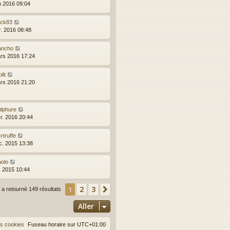
in 2016 09:04
ick83
r. 2016 08:48
ancho
rs 2016 17:24
olit
rs 2016 21:20
ulphure
vr. 2016 20:44
rtruffe
c. 2015 13:38
aolo
l. 2015 10:44
2
3
1
Suivant
 a retourné 149 résultats
Aller
es cookies
Fuseau horaire sur
UTC+01:00