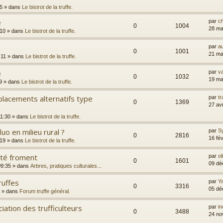
35
» dans
Le bistrot de la truffe.
e
par
c
0
1004
28 ma
:10
» dans
Le bistrot de la truffe.
par
a
0
1001
21 ma
:11
» dans
Le bistrot de la truffe.
e
par
va
0
1032
19 ma
9
» dans
Le bistrot de la truffe.
lacements alternatifs type
par
t
0
1369
27 av
11:30
» dans
Le bistrot de la truffe.
uo en milieu rural ?
par
S
0
2816
16 fé
:19
» dans
Le bistrot de la truffe.
rté froment
par
ol
0
1601
09 dé
09:35
» dans
Arbres, pratiques culturales...
ruffes
par
Y
0
3316
05 dé
» dans
Forum truffe général.
iation des trufficulteurs
par
i
0
3488
24 no