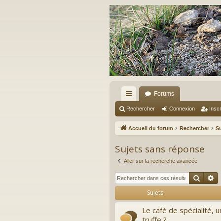
Forums
ac
Rechercher
Connexion
Inscr
co
Accueil du forum
Rechercher
S
ur
Sujets sans réponse
ci
Aller sur la recherche avancée
s
Reche
R
Sujets
Le café de spécialité, u
truffe ?