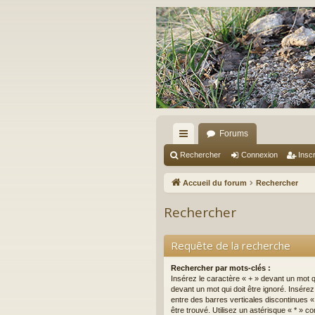
Forums
ac
Rechercher
Connexion
Inscr
co
Accueil du forum
Rechercher
ur
Rechercher
ci
s
Requête de la recherche
Rechercher par mots-clés :
Insérez le caractère « + » devant un mot qu
devant un mot qui doit être ignoré. Insére
entre des barres verticales discontinues « 
être trouvé. Utilisez un astérisque « * »