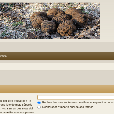
iption
i doit être trouvé et « - »
Rechercher tous les termes ou utiliser une question com
z une liste de mots séparés
Rechercher n’importe quel de ces termes
| » si seul un des mots doit
 comme métacaractère passe-