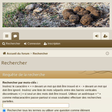
ac
or
on
ns
Rechercher
Connexion
Inscription
co
u
ne
cri
Accueil du forum
Rechercher
ur
m
xi
pti
Rechercher
ci
s
on
on
s
Requête de la recherche
Rechercher par mots-clés :
Insérez le caractère « + » devant un mot qui doit être trouvé et « - » devant un mot qui
doit être ignoré. Insérez une liste de mots séparés entre des barres verticales
discontinues « | » si seul un des mots doit être trouvé. Utilisez un astérisque « * »
comme métacaractère passe-partout si vous souhaitez effectuer des recherches
partielles.
Rechercher tous les termes ou utiliser une question comme élément