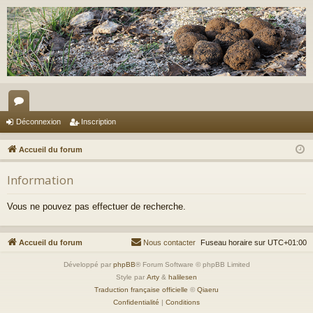
or
Déconnexion
Inscription
u
Accueil du forum
m
Information
s
Vous ne pouvez pas effectuer de recherche.
Accueil du forum
Nous contacter
Fuseau horaire sur
UTC+01:00
Développé par
phpBB
® Forum Software © phpBB Limited
Style par
Arty
&
halilesen
Traduction française officielle
©
Qiaeru
Confidentialité
|
Conditions