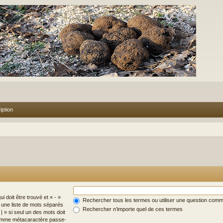
iption
i doit être trouvé et « - »
Rechercher tous les termes ou utiliser une question com
z une liste de mots séparés
Rechercher n’importe quel de ces termes
| » si seul un des mots doit
 comme métacaractère passe-