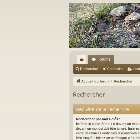
Forums
ac
Rechercher
Connexion
Inscr
co
Accueil du forum
Rechercher
ur
Rechercher
ci
s
Requête de la recherche
Rechercher par mots-clés :
Insérez le caractère « + » devant un mot qu
devant un mot qui doit être ignoré. Insére
entre des barres verticales discontinues « 
être trouvé. Utilisez un astérisque « * »