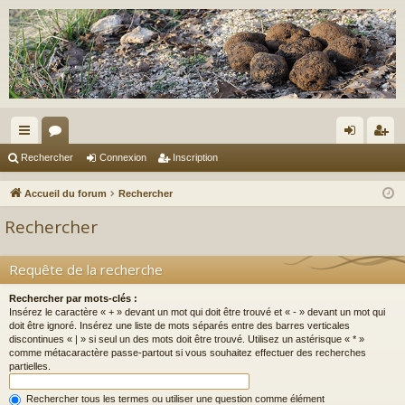
ac
or
on
ns
Rechercher
Connexion
Inscription
co
u
ne
cri
Accueil du forum
Rechercher
ur
m
xi
pti
Rechercher
ci
s
on
on
s
Requête de la recherche
Rechercher par mots-clés :
Insérez le caractère « + » devant un mot qui doit être trouvé et « - » devant un mot qui
doit être ignoré. Insérez une liste de mots séparés entre des barres verticales
discontinues « | » si seul un des mots doit être trouvé. Utilisez un astérisque « * »
comme métacaractère passe-partout si vous souhaitez effectuer des recherches
partielles.
Rechercher tous les termes ou utiliser une question comme élément