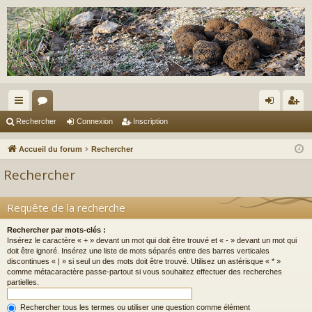
ac
or
on
ns
Rechercher
Connexion
Inscription
co
u
ne
cri
Accueil du forum
Rechercher
ur
m
xi
pti
Rechercher
ci
s
on
on
s
Requête de la recherche
Rechercher par mots-clés :
Insérez le caractère « + » devant un mot qui doit être trouvé et « - » devant un mot qui
doit être ignoré. Insérez une liste de mots séparés entre des barres verticales
discontinues « | » si seul un des mots doit être trouvé. Utilisez un astérisque « * »
comme métacaractère passe-partout si vous souhaitez effectuer des recherches
partielles.
Rechercher tous les termes ou utiliser une question comme élément