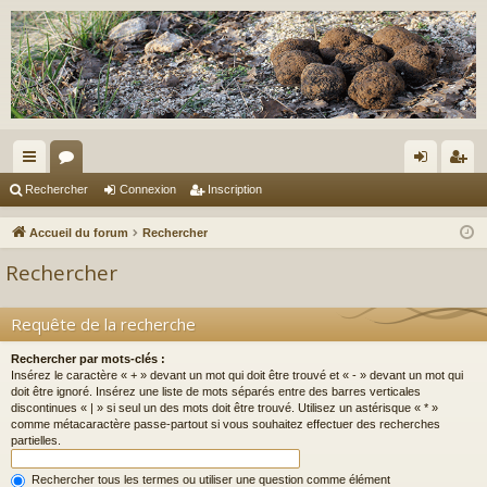
ac
or
on
ns
Rechercher
Connexion
Inscription
co
u
ne
cri
Accueil du forum
Rechercher
ur
m
xi
pti
Rechercher
ci
s
on
on
s
Requête de la recherche
Rechercher par mots-clés :
Insérez le caractère « + » devant un mot qui doit être trouvé et « - » devant un mot qui
doit être ignoré. Insérez une liste de mots séparés entre des barres verticales
discontinues « | » si seul un des mots doit être trouvé. Utilisez un astérisque « * »
comme métacaractère passe-partout si vous souhaitez effectuer des recherches
partielles.
Rechercher tous les termes ou utiliser une question comme élément