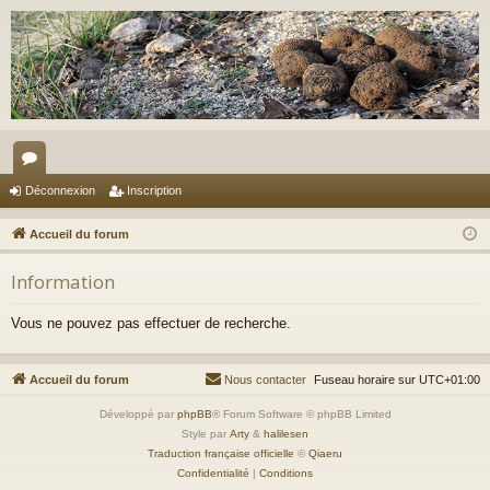
or
Déconnexion
Inscription
u
Accueil du forum
m
Information
s
Vous ne pouvez pas effectuer de recherche.
Accueil du forum
Nous contacter
Fuseau horaire sur
UTC+01:00
Développé par
phpBB
® Forum Software © phpBB Limited
Style par
Arty
&
halilesen
Traduction française officielle
©
Qiaeru
Confidentialité
|
Conditions