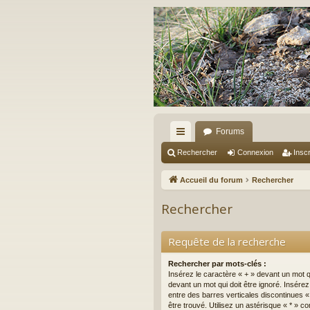
Forums
ac
Rechercher
Connexion
Inscr
co
Accueil du forum
Rechercher
ur
Rechercher
ci
s
Requête de la recherche
Rechercher par mots-clés :
Insérez le caractère « + » devant un mot qu
devant un mot qui doit être ignoré. Insére
entre des barres verticales discontinues « 
être trouvé. Utilisez un astérisque « * »