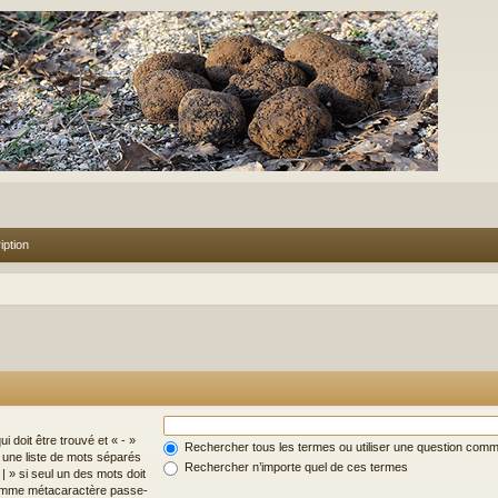
iption
i doit être trouvé et « - »
Rechercher tous les termes ou utiliser une question com
z une liste de mots séparés
Rechercher n’importe quel de ces termes
| » si seul un des mots doit
 comme métacaractère passe-