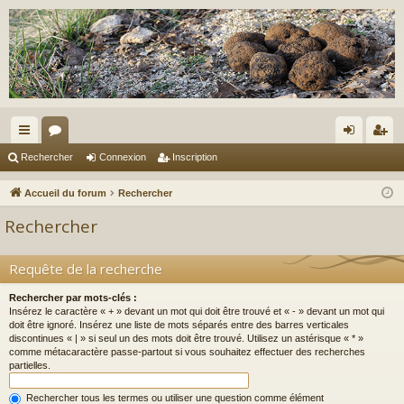
ac
or
on
ns
Rechercher
Connexion
Inscription
co
u
ne
cri
Accueil du forum
Rechercher
ur
m
xi
pti
Rechercher
ci
s
on
on
s
Requête de la recherche
Rechercher par mots-clés :
Insérez le caractère « + » devant un mot qui doit être trouvé et « - » devant un mot qui
doit être ignoré. Insérez une liste de mots séparés entre des barres verticales
discontinues « | » si seul un des mots doit être trouvé. Utilisez un astérisque « * »
comme métacaractère passe-partout si vous souhaitez effectuer des recherches
partielles.
Rechercher tous les termes ou utiliser une question comme élément