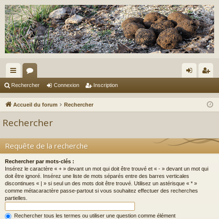
ac
or
on
ns
Rechercher
Connexion
Inscription
co
u
ne
cri
Accueil du forum
Rechercher
ur
m
xi
pti
Rechercher
ci
s
on
on
s
Requête de la recherche
Rechercher par mots-clés :
Insérez le caractère « + » devant un mot qui doit être trouvé et « - » devant un mot qui
doit être ignoré. Insérez une liste de mots séparés entre des barres verticales
discontinues « | » si seul un des mots doit être trouvé. Utilisez un astérisque « * »
comme métacaractère passe-partout si vous souhaitez effectuer des recherches
partielles.
Rechercher tous les termes ou utiliser une question comme élément