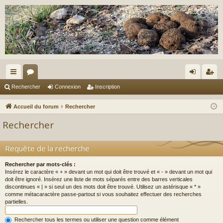
ac
or
on
ns
Rechercher
Connexion
Inscription
co
u
ne
cri
Accueil du forum
Rechercher
ur
m
xi
pti
Rechercher
ci
s
on
on
s
Requête de la recherche
Rechercher par mots-clés :
Insérez le caractère « + » devant un mot qui doit être trouvé et « - » devant un mot qui
doit être ignoré. Insérez une liste de mots séparés entre des barres verticales
discontinues « | » si seul un des mots doit être trouvé. Utilisez un astérisque « * »
comme métacaractère passe-partout si vous souhaitez effectuer des recherches
partielles.
Rechercher tous les termes ou utiliser une question comme élément